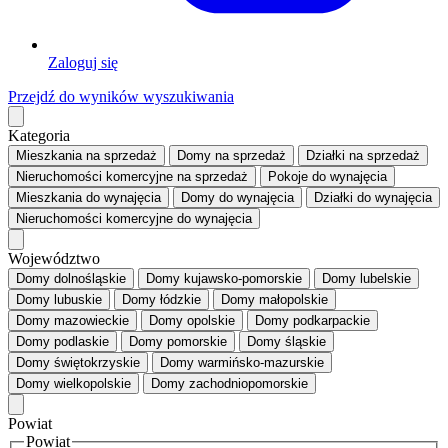
Zaloguj się
Przejdź do wyników wyszukiwania
Kategoria
Mieszkania
na sprzedaż
Domy
na sprzedaż
Działki
na sprzedaż
Nieruchomości komercyjne
na sprzedaż
Pokoje
do wynajęcia
Mieszkania
do wynajęcia
Domy
do wynajęcia
Działki
do wynajęcia
Nieruchomości komercyjne
do wynajęcia
Województwo
Domy dolnośląskie
Domy kujawsko-pomorskie
Domy lubelskie
Domy lubuskie
Domy łódzkie
Domy małopolskie
Domy mazowieckie
Domy opolskie
Domy podkarpackie
Domy podlaskie
Domy pomorskie
Domy śląskie
Domy świętokrzyskie
Domy warmińsko-mazurskie
Domy wielkopolskie
Domy zachodniopomorskie
Powiat
Powiat