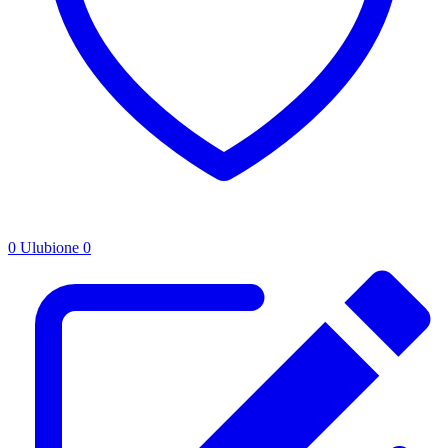
0
Ulubione
0