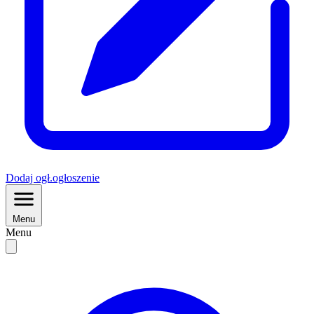
Dodaj
ogł.
ogłoszenie
Menu
Menu