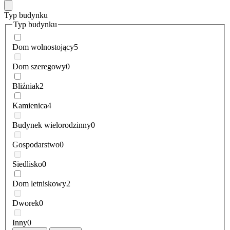
Typ budynku
Typ budynku
Dom wolnostojący
5
Dom szeregowy
0
Bliźniak
2
Kamienica
4
Budynek wielorodzinny
0
Gospodarstwo
0
Siedlisko
0
Dom letniskowy
2
Dworek
0
Inny
0