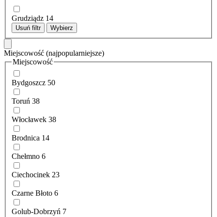
Grudziądz
14
Usuń filtr
Wybierz
Miejscowość
(najpopularniejsze)
Miejscowość
Bydgoszcz
50
Toruń
38
Włocławek
38
Brodnica
14
Chełmno
6
Ciechocinek
23
Czarne Błoto
6
Golub-Dobrzyń
7