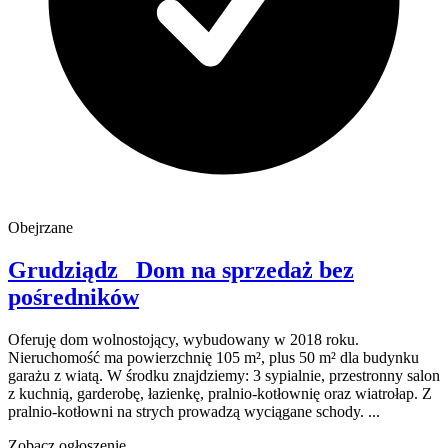
Obejrzane
Grudziądz
Dom na sprzedaż
bez
pośredników
Oferuję dom wolnostojący, wybudowany w 2018 roku.
Nieruchomość ma powierzchnię 105 m², plus 50 m² dla budynku
garażu z wiatą. W środku znajdziemy: 3 sypialnie, przestronny salon
z kuchnią, garderobę, łazienkę, pralnio-kotłownię oraz wiatrołap. Z
pralnio-kotłowni na strych prowadzą wyciągane schody. ...
Zobacz ogłoszenie