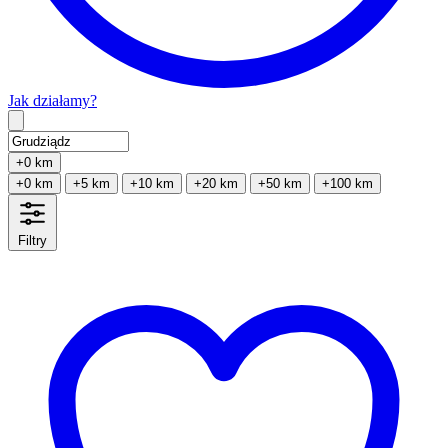
Jak działamy?
Type 2 or more characters for results.
+0 km
+0 km
+5 km
+10 km
+20 km
+50 km
+100 km
Filtry