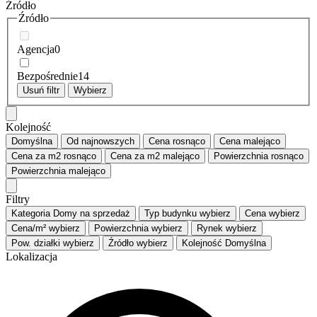
Źródło
Źródło
Agencja
0
Bezpośrednie
14
Usuń filtr
Wybierz
Kolejność
Domyślna
Od najnowszych
Cena
rosnąco
Cena
malejąco
Cena za m2
rosnąco
Cena za m2
malejąco
Powierzchnia
rosnąco
Powierzchnia
malejąco
Filtry
Kategoria
Domy na sprzedaż
Typ budynku
wybierz
Cena
wybierz
Cena/m²
wybierz
Powierzchnia
wybierz
Rynek
wybierz
Pow. działki
wybierz
Źródło
wybierz
Kolejność
Domyślna
Lokalizacja