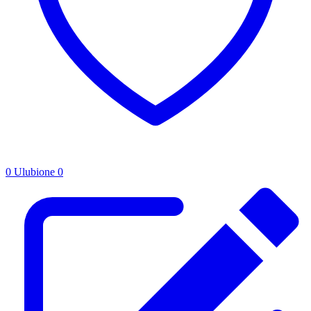
0
Ulubione
0