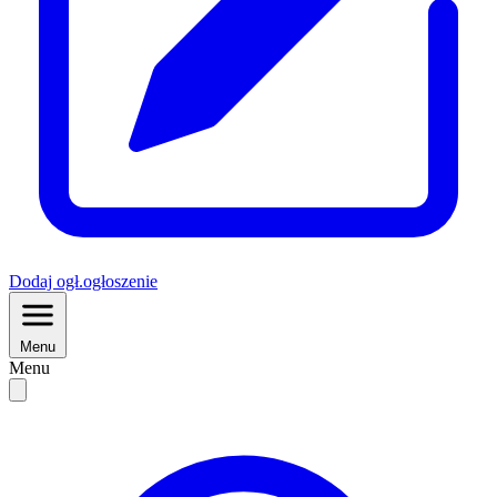
Dodaj
ogł.
ogłoszenie
Menu
Menu