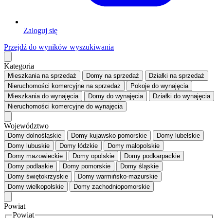
Zaloguj się
Przejdź do wyników wyszukiwania
Kategoria
Mieszkania
na sprzedaż
Domy
na sprzedaż
Działki
na sprzedaż
Nieruchomości komercyjne
na sprzedaż
Pokoje
do wynajęcia
Mieszkania
do wynajęcia
Domy
do wynajęcia
Działki
do wynajęcia
Nieruchomości komercyjne
do wynajęcia
Województwo
Domy dolnośląskie
Domy kujawsko-pomorskie
Domy lubelskie
Domy lubuskie
Domy łódzkie
Domy małopolskie
Domy mazowieckie
Domy opolskie
Domy podkarpackie
Domy podlaskie
Domy pomorskie
Domy śląskie
Domy świętokrzyskie
Domy warmińsko-mazurskie
Domy wielkopolskie
Domy zachodniopomorskie
Powiat
Powiat