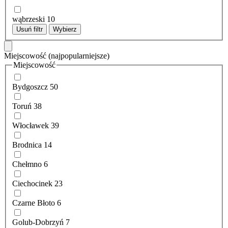
wąbrzeski
10
Usuń filtr
Wybierz
Miejscowość
(najpopularniejsze)
Miejscowość
Bydgoszcz
50
Toruń
38
Włocławek
39
Brodnica
14
Chełmno
6
Ciechocinek
23
Czarne Błoto
6
Golub-Dobrzyń
7