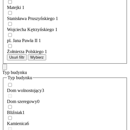
Matejki
1
Stanisława Pruszyńskiego
1
Wojciecha Kętrzyńskiego
1
pl. Jana Pawła II
1
Żołnierza Polskiego
1
Usuń filtr
Wybierz
Typ budynku
Typ budynku
Dom wolnostojący
3
Dom szeregowy
0
Bliźniak
1
Kamienica
6