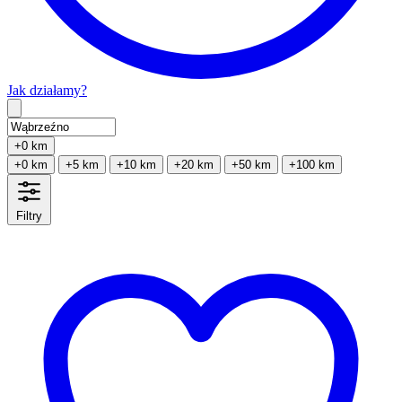
Jak działamy?
Type 2 or more characters for results.
+0 km
+0 km
+5 km
+10 km
+20 km
+50 km
+100 km
Filtry