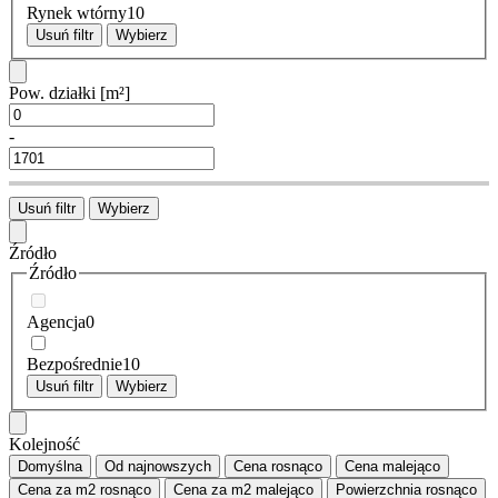
Rynek wtórny
10
Usuń filtr
Wybierz
Pow. działki
[m²]
-
Usuń filtr
Wybierz
Źródło
Źródło
Agencja
0
Bezpośrednie
10
Usuń filtr
Wybierz
Kolejność
Domyślna
Od najnowszych
Cena
rosnąco
Cena
malejąco
Cena za m2
rosnąco
Cena za m2
malejąco
Powierzchnia
rosnąco