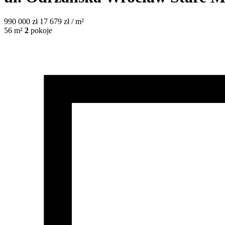
990 000
zł
17 679 zł / m²
56
m²
2
pokoje