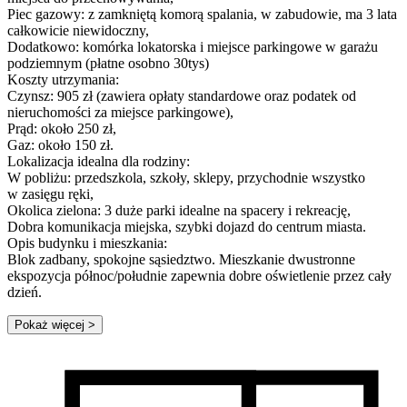
Piec gazowy: z zamkniętą komorą spalania, w zabudowie, ma 3 lata
całkowicie niewidoczny,
Dodatkowo: komórka lokatorska i miejsce parkingowe w garażu
podziemnym (płatne osobno 30tys)
Koszty utrzymania:
Czynsz: 905 zł (zawiera opłaty standardowe oraz podatek od
nieruchomości za miejsce parkingowe),
Prąd: około 250 zł,
Gaz: około 150 zł.
Lokalizacja idealna dla rodziny:
W pobliżu: przedszkola, szkoły, sklepy, przychodnie wszystko
w zasięgu ręki,
Okolica zielona: 3 duże parki idealne na spacery i rekreację,
Dobra komunikacja miejska, szybki dojazd do centrum miasta.
Opis budynku i mieszkania:
Blok zadbany, spokojne sąsiedztwo. Mieszkanie dwustronne
ekspozycja północ/południe zapewnia dobre oświetlenie przez cały
dzień.
Pokaż więcej
>