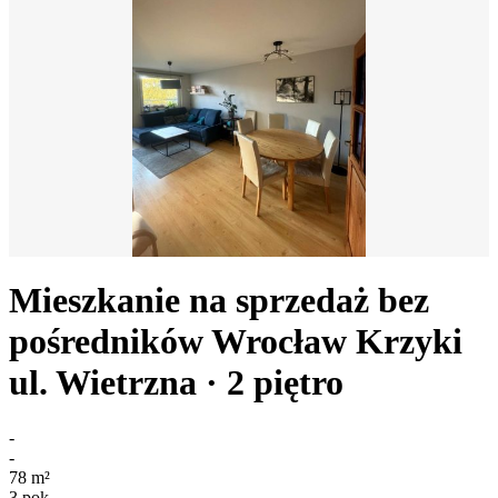
Mieszkanie na sprzedaż bez
pośredników
Wrocław Krzyki
ul. Wietrzna
· 2
piętro
-
-
78
m²
3
pok.