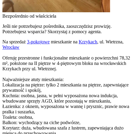
Bezpośrednio od właściciela
Jeśli nie potrzebujesz pośrednika, zaoszczędzisz prowizję.
Potrzebujesz wsparcia? Skorzystaj z pomocy agenta.
Na sprzedaż
3-pokojowe
mieszkanie na
Krzykach
, ul. Wietrzna,
Wrocław
Oferuję przestronne i funkcjonalne mieszkanie o powierzchni 78,32
m², położone na II piętrze w 4-piętrowym bloku na wrocławskich
Krzykach przy ul. Wietrznej.
Najważniejsze atuty mieszkania:
Lokalizacja na piętrze: tylko 2 mieszkania na piętrze, zapewniające
prywatność i spokój,
Kuchnia: osobna, jasna, w pełni wyposażona nowa indukcja,
wbudowane sprzęty AGD, które pozostają w mieszkaniu,
Łazienka: z oknem, wyposażona w wannę i prysznic, prawie nowa
pralka i suszarka,
Toaleta: osobna,
Balkon: wychodzący na ciche podwórze,
Korytarz: duża, wbudowana szafa z lustrem, zapewniająca dużo
miejsca do przechowywania,