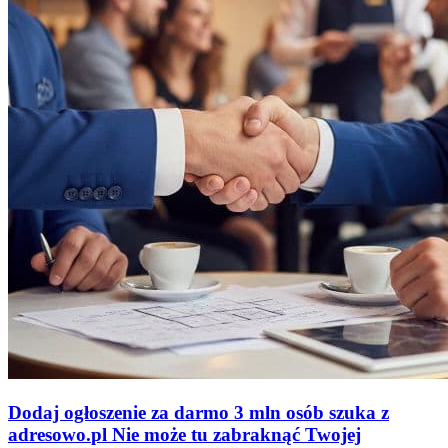
Dodaj ogłoszenie za darmo
3 mln osób szuka z
adresowo
.
pl
Nie może tu zabraknąć
Twojej