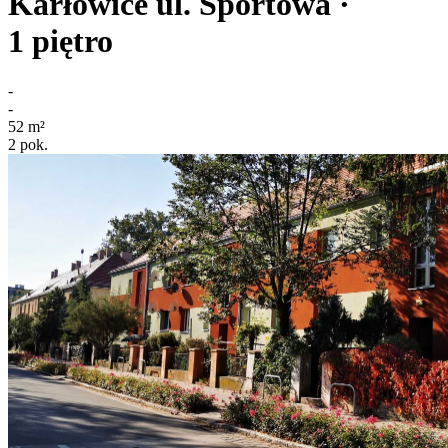
Karłowice
ul. Sportowa
·
1
piętro
-
-
52
m²
2
pok.