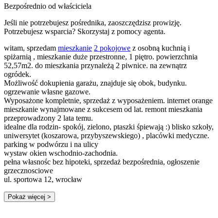
Bezpośrednio od właściciela
Jeśli nie potrzebujesz pośrednika, zaoszczędzisz prowizję.
Potrzebujesz wsparcia? Skorzystaj z pomocy agenta.
witam, sprzedam
mieszkanie
2 pokojowe
z osobną kuchnią i
spiżarnią , mieszkanie duże przestronne, 1 piętro. powierzchnia
52,57m2. do mieszkania przynależą 2 piwnice. na zewnątrz
ogródek.
Możliwość dokupienia garażu, znajduje się obok, budynku.
ogrzewanie własne gazowe.
Wyposażone kompletnie, sprzedaż z wyposażeniem. internet orange
mieszkanie wynajmowane z sukcesem od lat. remont mieszkania
przeprowadzony 2 lata temu.
idealne dla rodzin- spokój, zielono, ptaszki śpiewają :) blisko szkoły,
uniwersytet (koszarowa, przybyszewskiego) , placówki medyczne.
parking w podwórzu i na ulicy
wystaw okien wschodnio-zachodnia.
pełna własnośc bez hipoteki, sprzedaż bezpośrednia, ogłoszenie
grzecznosciowe
ul. sportowa 12, wrocław
Pokaż więcej
>