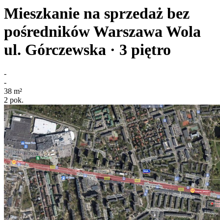
Mieszkanie na sprzedaż bez
pośredników
Warszawa Wola
ul. Górczewska
· 3
piętro
-
-
38
m²
2
pok.