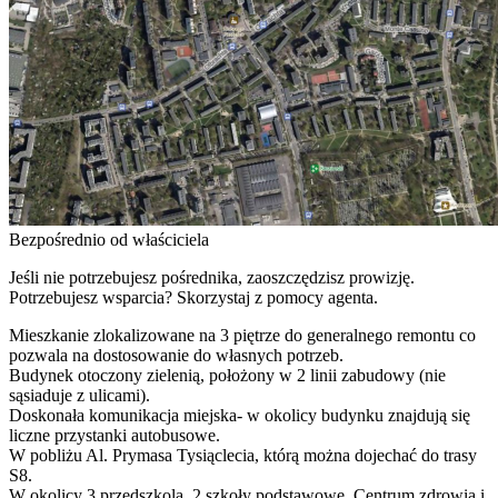
Bezpośrednio od właściciela
Jeśli nie potrzebujesz pośrednika, zaoszczędzisz prowizję.
Potrzebujesz wsparcia? Skorzystaj z pomocy agenta.
Mieszkanie zlokalizowane na 3 piętrze do generalnego remontu co
pozwala na dostosowanie do własnych potrzeb.
Budynek otoczony zielenią, położony w 2 linii zabudowy (nie
sąsiaduje z ulicami).
Doskonała komunikacja miejska- w okolicy budynku znajdują się
liczne przystanki autobusowe.
W pobliżu Al. Prymasa Tysiąclecia, którą można dojechać do trasy
S8.
W okolicy 3 przedszkola, 2 szkoły podstawowe, Centrum zdrowia i