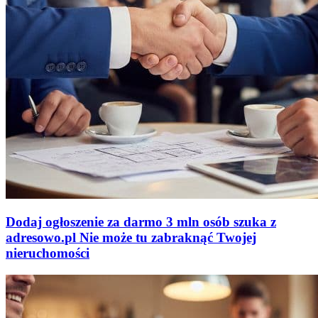
Dodaj ogłoszenie za darmo
3 mln osób szuka z
adresowo
.
pl
Nie może tu zabraknąć
Twojej
nieruchomości