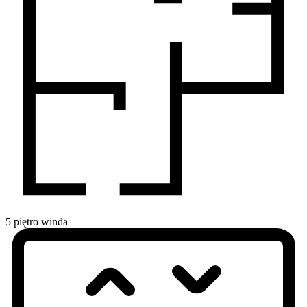
5
piętro
winda