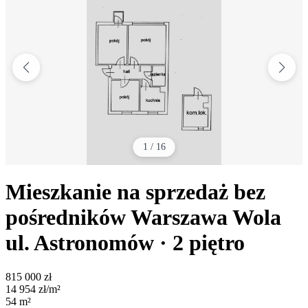
1
/
16
Mieszkanie na sprzedaż bez
pośredników
Warszawa Wola
ul. Astronomów
· 2
piętro
815 000
zł
14 954
zł/m²
54
m²