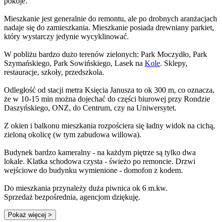
pokoje.
Mieszkanie jest generalnie do remontu, ale po drobnych aranżacjach
nadaje się do zamieszkania. Mieszkanie posiada drewniany parkiet,
który wystarczy jedynie wycyklinować.
W pobliżu bardzo dużo terenów zielonych: Park Moczydło, Park
Szymańskiego, Park Sowińskiego, Lasek na
Kole
. Sklepy,
restauracje, szkoły, przedszkola.
Odległość od stacji metra Księcia Janusza to ok 300 m, co oznacza,
że w 10-15 min można dojechać do części biurowej przy Rondzie
Daszyńskiego, ONZ, do Centrum, czy na Uniwersytet.
Z okien i balkonu mieszkania rozpościera się ładny widok na cichą,
zieloną okolicę (w tym zabudowa willowa).
Budynek bardzo kameralny - na każdym piętrze są tylko dwa
lokale. Klatka schodowa czysta - świeżo po remoncie. Drzwi
wejściowe do budynku wymienione - domofon z kodem.
Do mieszkania przynależy duża piwnica ok 6 m.kw.
Sprzedaż bezpośrednia, agencjom dziękuję.
Pokaż więcej
>