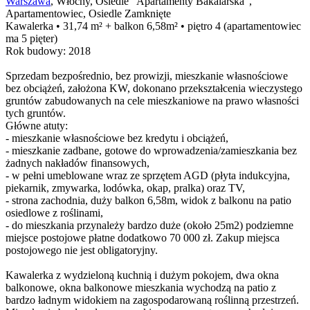
Warszawa
, Włochy, Osiedle "Apartamenty Bakalarska",
Apartamentowiec, Osiedle Zamknięte
Kawalerka • 31,74 m² + balkon 6,58m² • piętro 4 (apartamentowiec
ma 5 pięter)
Rok budowy: 2018
Sprzedam bezpośrednio, bez prowizji, mieszkanie własnościowe
bez obciążeń, założona KW, dokonano przekształcenia wieczystego
gruntów zabudowanych na cele mieszkaniowe na prawo własności
tych gruntów.
Główne atuty:
- mieszkanie własnościowe bez kredytu i obciążeń,
- mieszkanie zadbane, gotowe do wprowadzenia/zamieszkania bez
żadnych nakładów finansowych,
- w pełni umeblowane wraz ze sprzętem AGD (płyta indukcyjna,
piekarnik, zmywarka, lodówka, okap, pralka) oraz TV,
- strona zachodnia, duży balkon 6,58m, widok z balkonu na patio
osiedlowe z roślinami,
- do mieszkania przynależy bardzo duże (około 25m2) podziemne
miejsce postojowe płatne dodatkowo 70 000 zł. Zakup miejsca
postojowego nie jest obligatoryjny.
Kawalerka z wydzieloną kuchnią i dużym pokojem, dwa okna
balkonowe, okna balkonowe mieszkania wychodzą na patio z
bardzo ładnym widokiem na zagospodarowaną roślinną przestrzeń.