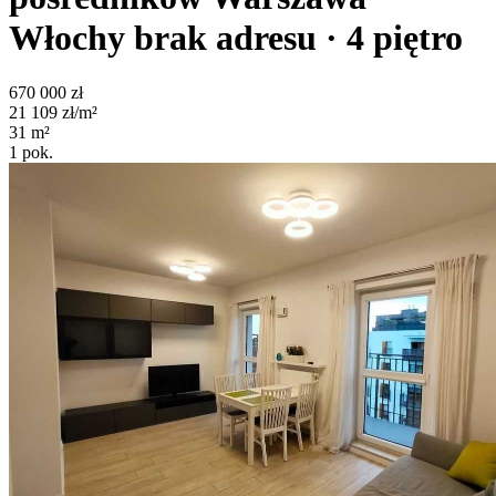
Włochy
brak adresu
· 4
piętro
670 000
zł
21 109
zł/m²
31
m²
1
pok.