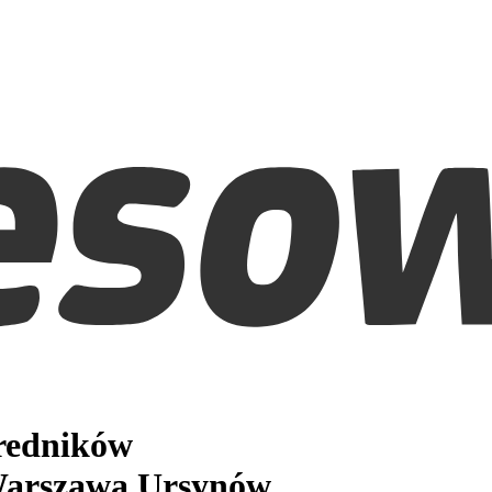
średników
arszawa Ursynów