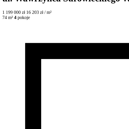
1 199 000
zł
16 203 zł / m²
74
m²
4
pokoje