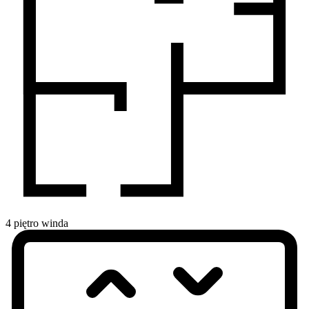
4
piętro
winda