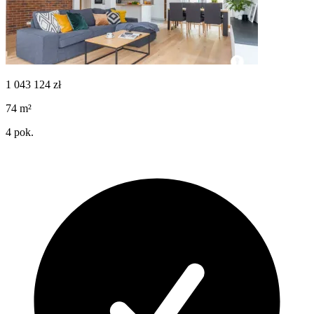
1 043 124
zł
74
m²
4
pok.