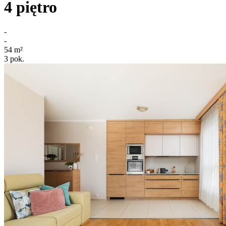
4
piętro
-
-
54
m²
3
pok.