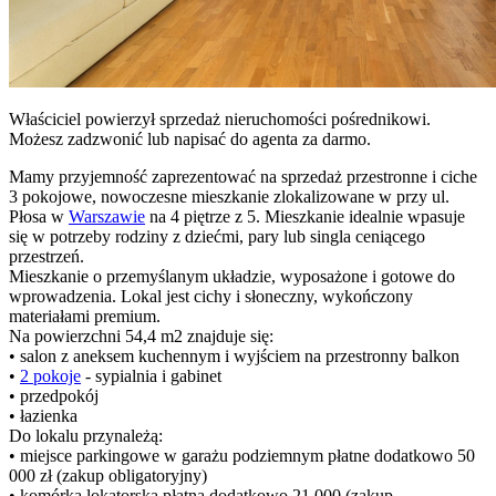
Właściciel powierzył sprzedaż nieruchomości pośrednikowi.
Możesz zadzwonić lub napisać do agenta za darmo.
Mamy przyjemność zaprezentować na sprzedaż przestronne i ciche
3 pokojowe, nowoczesne mieszkanie zlokalizowane w przy ul.
Płosa w
Warszawie
na 4 piętrze z 5. Mieszkanie idealnie wpasuje
się w potrzeby rodziny z dziećmi, pary lub singla ceniącego
przestrzeń.
Mieszkanie o przemyślanym układzie, wyposażone i gotowe do
wprowadzenia. Lokal jest cichy i słoneczny, wykończony
materiałami premium.
Na powierzchni 54,4 m2 znajduje się:
• salon z aneksem kuchennym i wyjściem na przestronny balkon
•
2 pokoje
- sypialnia i gabinet
• przedpokój
• łazienka
Do lokalu przynależą:
• miejsce parkingowe w garażu podziemnym płatne dodatkowo 50
000 zł (zakup obligatoryjny)
• komórka lokatorska płatna dodatkowo 21 000 (zakup