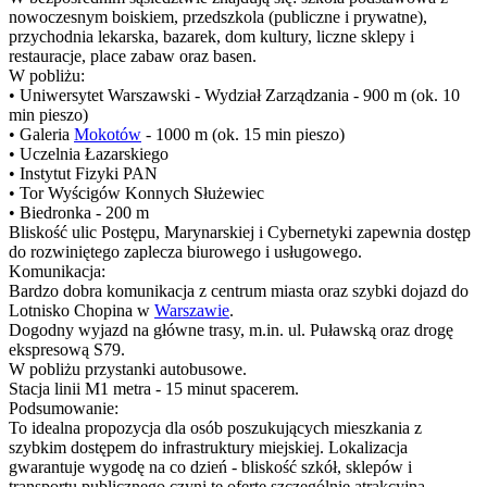
nowoczesnym boiskiem, przedszkola (publiczne i prywatne),
przychodnia lekarska, bazarek, dom kultury, liczne sklepy i
restauracje, place zabaw oraz basen.
W pobliżu:
• Uniwersytet Warszawski - Wydział Zarządzania - 900 m (ok. 10
min pieszo)
• Galeria
Mokotów
- 1000 m (ok. 15 min pieszo)
• Uczelnia Łazarskiego
• Instytut Fizyki PAN
• Tor Wyścigów Konnych Służewiec
• Biedronka - 200 m
Bliskość ulic Postępu, Marynarskiej i Cybernetyki zapewnia dostęp
do rozwiniętego zaplecza biurowego i usługowego.
Komunikacja:
Bardzo dobra komunikacja z centrum miasta oraz szybki dojazd do
Lotnisko Chopina w
Warszawie
.
Dogodny wyjazd na główne trasy, m.in. ul. Puławską oraz drogę
ekspresową S79.
W pobliżu przystanki autobusowe.
Stacja linii M1 metra - 15 minut spacerem.
Podsumowanie:
To idealna propozycja dla osób poszukujących mieszkania z
szybkim dostępem do infrastruktury miejskiej. Lokalizacja
gwarantuje wygodę na co dzień - bliskość szkół, sklepów i
transportu publicznego czyni tę ofertę szczególnie atrakcyjną.