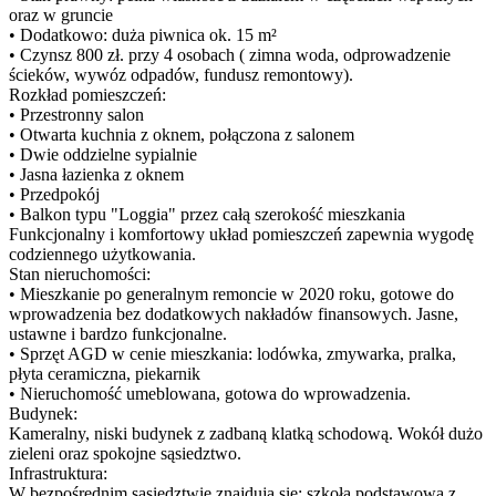
oraz w gruncie
• Dodatkowo: duża piwnica ok. 15 m²
• Czynsz 800 zł. przy 4 osobach ( zimna woda, odprowadzenie
ścieków, wywóz odpadów, fundusz remontowy).
Rozkład pomieszczeń:
• Przestronny salon
• Otwarta kuchnia z oknem, połączona z salonem
• Dwie oddzielne sypialnie
• Jasna łazienka z oknem
• Przedpokój
• Balkon typu "Loggia" przez całą szerokość mieszkania
Funkcjonalny i komfortowy układ pomieszczeń zapewnia wygodę
codziennego użytkowania.
Stan nieruchomości:
• Mieszkanie po generalnym remoncie w 2020 roku, gotowe do
wprowadzenia bez dodatkowych nakładów finansowych. Jasne,
ustawne i bardzo funkcjonalne.
• Sprzęt AGD w cenie mieszkania: lodówka, zmywarka, pralka,
płyta ceramiczna, piekarnik
• Nieruchomość umeblowana, gotowa do wprowadzenia.
Budynek:
Kameralny, niski budynek z zadbaną klatką schodową. Wokół dużo
zieleni oraz spokojne sąsiedztwo.
Infrastruktura:
W bezpośrednim sąsiedztwie znajdują się: szkoła podstawowa z