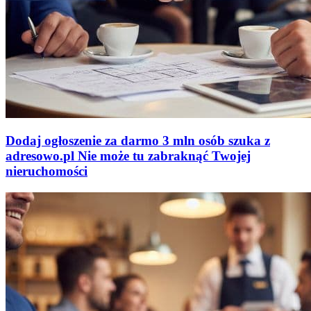
Dodaj ogłoszenie za darmo
3 mln osób szuka z
adresowo
.
pl
Nie może tu zabraknąć
Twojej
nieruchomości