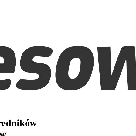
średników
ów