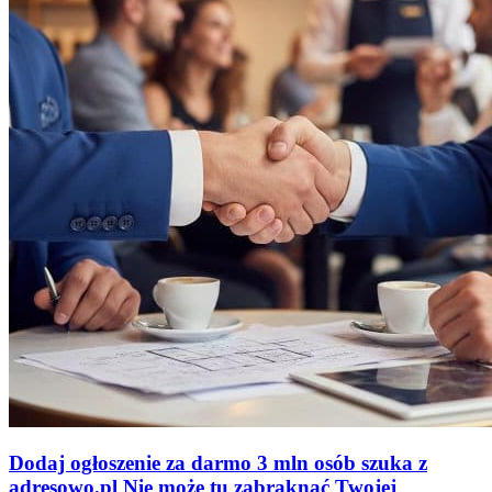
Dodaj ogłoszenie za darmo
3 mln osób szuka z
adresowo
.
pl
Nie może tu zabraknąć
Twojej