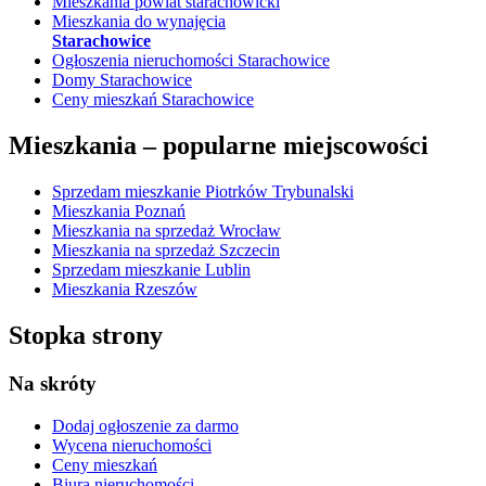
Mieszkania powiat starachowicki
Mieszkania do wynajęcia
Starachowice
Ogłoszenia nieruchomości Starachowice
Domy Starachowice
Ceny mieszkań Starachowice
Mieszkania –
popularne miejscowości
Sprzedam mieszkanie Piotrków Trybunalski
Mieszkania Poznań
Mieszkania na sprzedaż Wrocław
Mieszkania na sprzedaż Szczecin
Sprzedam mieszkanie Lublin
Mieszkania Rzeszów
Stopka strony
Na skróty
Dodaj ogłoszenie
za darmo
Wycena nieruchomości
Ceny mieszkań
Biura nieruchomości