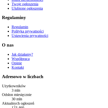
Twoje ogłoszenia
Ulubione ogłoszenia
Regulaminy
Regulamin
Polityka prywatności
Ustawienia prywatności
O nas
Jak działamy?
Współpraca
Opinie
Kontakt
Adresowo w liczbach
Użytkowników
3 mln
Odsłon miesięcznie
30 mln
Aktualnych ogłoszeń
123 460