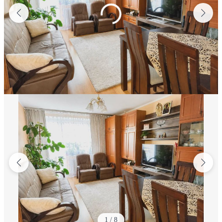
1
/
8