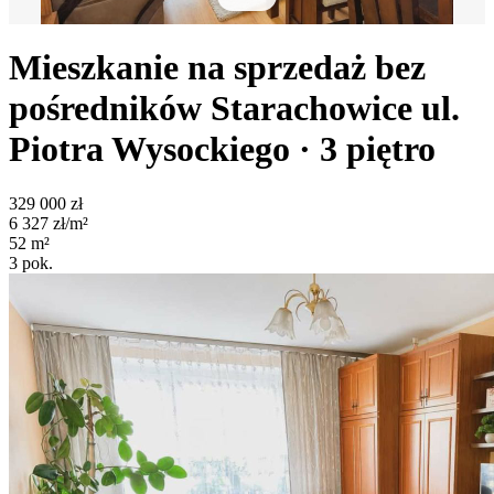
Mieszkanie na sprzedaż bez
pośredników
Starachowice
ul.
Piotra Wysockiego
· 3
piętro
329 000
zł
6 327
zł/m²
52
m²
3
pok.