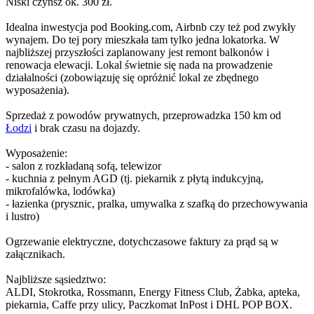
Niski czynsz ok. 300 zł.
Idealna inwestycja pod Booking.com, Airbnb czy też pod zwykły
wynajem. Do tej pory mieszkała tam tylko jedna lokatorka. W
najbliższej przyszłości zaplanowany jest remont balkonów i
renowacja elewacji. Lokal świetnie się nada na prowadzenie
działalności (zobowiązuję się opróżnić lokal ze zbędnego
wyposażenia).
Sprzedaż z powodów prywatnych, przeprowadzka 150 km od
Łodzi
i brak czasu na dojazdy.
Wyposażenie:
- salon z rozkładaną sofą, telewizor
- kuchnia z pełnym AGD (tj. piekarnik z płytą indukcyjną,
mikrofalówka, lodówka)
- łazienka (prysznic, pralka, umywalka z szafką do przechowywania
i lustro)
Ogrzewanie elektryczne, dotychczasowe faktury za prąd są w
załącznikach.
Najbliższe sąsiedztwo:
ALDI, Stokrotka, Rossmann, Energy Fitness Club, Żabka, apteka,
piekarnia, Caffe przy ulicy, Paczkomat InPost i DHL POP BOX.