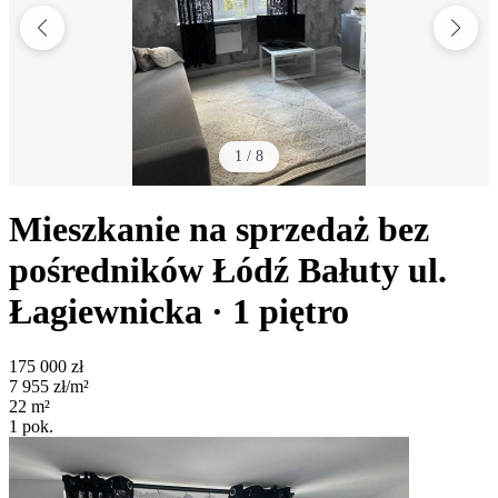
1
/
8
Mieszkanie na sprzedaż bez
pośredników
Łódź Bałuty
ul.
Łagiewnicka
· 1
piętro
175 000
zł
7 955
zł/m²
22
m²
1
pok.