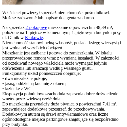
Właściciel powierzył sprzedaż nieruchomości pośrednikowi.
Możesz zadzwonić lub napisać do agenta za darmo.
Na sprzedaż
2-pokojowe
mieszkanie o powierzchni 48,39 m²,
położone na 1. piętrze w kameralnym, 1-piętrowym budynku przy
ul. Glinik w
Krakowie
.
Nieruchomość stanowi pełną własność, posiada księgę wieczystą i
jest wolna od wszelkich obciążeń.
Mieszkanie jest zadbane i gotowe do zamieszkania. W lokalu
przeprowadzono remont wraz z wymianą instalacji. W zależności
od oczekiwań nowego właściciela może wymagać jedynie
odświeżenia lub aranżacji według własnego gustu.
Funkcjonalny układ pomieszczeń obejmuje:
• dwa niezależne pokoje,
• jasną, oddzielną kuchnię z oknem,
• łazienkę z WC.
Ekspozycja południowo-zachodnia zapewnia dobre doświetlenie
wnętrz przez większą część dnia.
Do mieszkania przynależy duża piwnica o powierzchni 7,41 m²,
zapewniająca dodatkową przestrzeń do przechowywania.
Dodatkowym atutem są drzwi antywłamaniowe oraz liczne
ogólnodostępne miejsca parkingowe znajdujące się bezpośrednio
przy budynku.