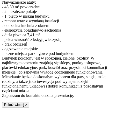
Najważniejsze atuty:
- 48,39 m² powierzchni
- 2 niezależne pokoje
- 1. piętro w niskim budynku
- remont wraz z wymianą instalacji
- oddzielna kuchnia z oknem
- ekspozycja południowo-zachodnia
- duża piwnica 7,41 m²
- pełna własność z księgą wieczystą
- brak obciążeń
- ogrzewanie miejskie
- liczne miejsca parkingowe pod budynkiem
Budynek położony jest w spokojnej, zielonej okolicy. W
najbliższym otoczeniu znajdują się sklepy, punkty usługowe,
placówki edukacyjne, park, kościół oraz przystanki komunikacji
miejskiej, co zapewnia wygodę codziennego funkcjonowania.
Mieszkanie będzie doskonałym wyborem dla pary, singla, małej
rodziny, a także jako inwestycja pod wynajem dzięki
funkcjonalnemu układowi i dobrej komunikacji z pozostałymi
częściami miasta.
Zapraszam do kontaktu oraz na prezentację.
Pokaż więcej
>