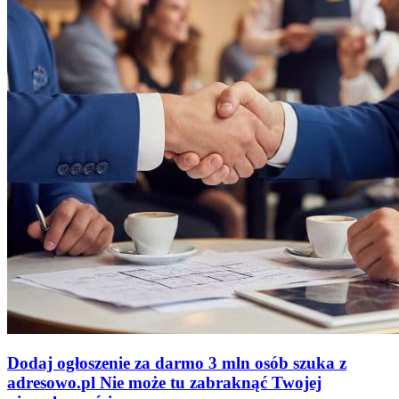
Dodaj ogłoszenie za darmo
3 mln osób szuka z
adresowo
.
pl
Nie może tu zabraknąć
Twojej