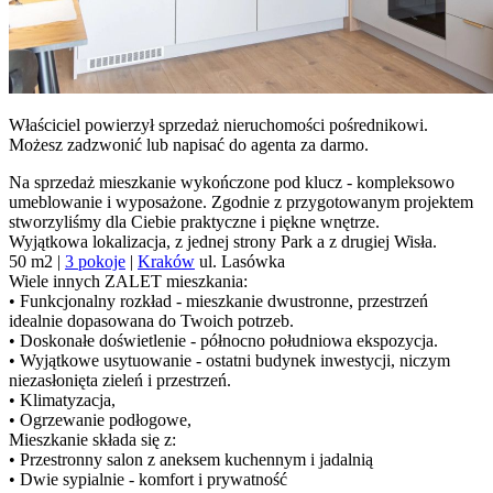
Właściciel powierzył sprzedaż nieruchomości pośrednikowi.
Możesz zadzwonić lub napisać do agenta za darmo.
Na sprzedaż mieszkanie wykończone pod klucz - kompleksowo
umeblowanie i wyposażone. Zgodnie z przygotowanym projektem
stworzyliśmy dla Ciebie praktyczne i piękne wnętrze.
Wyjątkowa lokalizacja, z jednej strony Park a z drugiej Wisła.
50 m2 |
3 pokoje
|
Kraków
ul. Lasówka
Wiele innych ZALET mieszkania:
• Funkcjonalny rozkład - mieszkanie dwustronne, przestrzeń
idealnie dopasowana do Twoich potrzeb.
• Doskonałe doświetlenie - północno południowa ekspozycja.
• Wyjątkowe usytuowanie - ostatni budynek inwestycji, niczym
niezasłonięta zieleń i przestrzeń.
• Klimatyzacja,
• Ogrzewanie podłogowe,
Mieszkanie składa się z:
• Przestronny salon z aneksem kuchennym i jadalnią
• Dwie sypialnie - komfort i prywatność