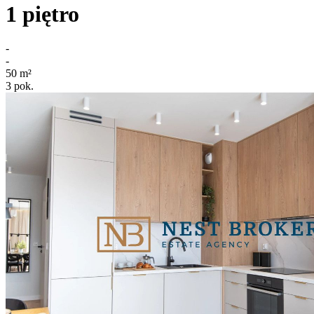
1
piętro
-
-
50
m²
3
pok.