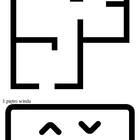
1
piętro
winda