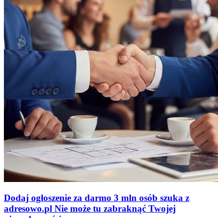
Dodaj ogłoszenie za darmo
3 mln osób szuka z
adresowo
.
pl
Nie może tu zabraknąć
Twojej