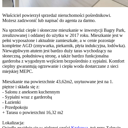
Właściciel powierzył sprzedaż nieruchomości pośrednikowi.
Możesz zadzwonić lub napisać do agenta za darmo.
Na sprzedaż ciepłe i słoneczne mieszkanie w inwestycji Bagry Park,
zrealizowanej i oddanej do użytku w 2017 roku. Mieszkanie jest w
pełni wyposażone i aktualnie zamieszkałe, a w cenie pozostaje
kompletne AGD (zmywarka, piekarnik, płyta indukcyjna, lodówka).
Niewątpliwym atutem jest bardzo duży taras wychodzący na
słoneczną, południową stronę, a także bardzo funkcjonalna
garderoba z wygodnym wejściem bezpośrednio z sypialni. Komfort
cieplny gwarantują ogrzewanie i ciepła woda dostarczane z sieci
miejskiej MEPC.
Mieszkanie ma powierzchnie 43,62m2, usytuowane jest na 1.
piętrze i składa się z:
- Salonu z aneksem kuchennym
- Sypialni wraz z garderobą
- Łazienki
- Przedpokoju
+ Tarasu o powierzchni 16,32 m2
Lokalizacja:
Osiedle znajduje się w zielonej części
Krakowa
, tuż przy Zalewie