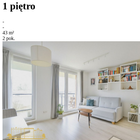
1
piętro
-
-
43
m²
2
pok.