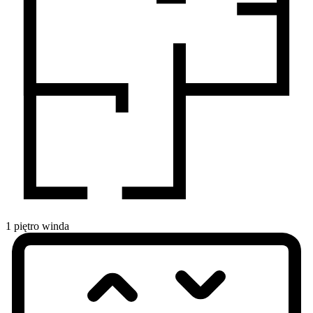
1
piętro
winda