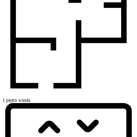
1
piętro
winda