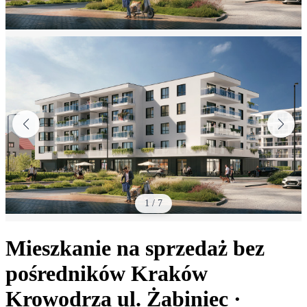
1
/
7
Mieszkanie na sprzedaż bez
pośredników
Kraków
Krowodrza
ul. Żabiniec
·