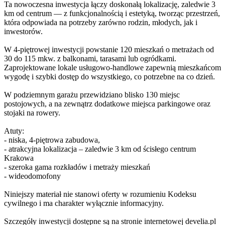
Ta nowoczesna inwestycja łączy doskonałą lokalizację, zaledwie 3
km od centrum — z funkcjonalnością i estetyką, tworząc przestrzeń,
która odpowiada na potrzeby zarówno rodzin, młodych, jak i
inwestorów.
W 4-piętrowej inwestycji powstanie 120 mieszkań o metrażach od
30 do 115 mkw. z balkonami, tarasami lub ogródkami.
Zaprojektowane lokale usługowo-handlowe zapewnią mieszkańcom
wygodę i szybki dostęp do wszystkiego, co potrzebne na co dzień.
W podziemnym garażu przewidziano blisko 130 miejsc
postojowych, a na zewnątrz dodatkowe miejsca parkingowe oraz
stojaki na rowery.
Atuty:
- niska, 4-piętrowa zabudowa,
- atrakcyjna lokalizacja – zaledwie 3 km od ścisłego centrum
Krakowa
- szeroka gama rozkładów i metraży mieszkań
- wideodomofony
Niniejszy materiał nie stanowi oferty w rozumieniu Kodeksu
cywilnego i ma charakter wyłącznie informacyjny.
Szczegóły inwestycji dostępne są na stronie internetowej develia.pl