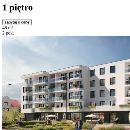
1
piętro
zapytaj o cenę
48
m²
2
pok.