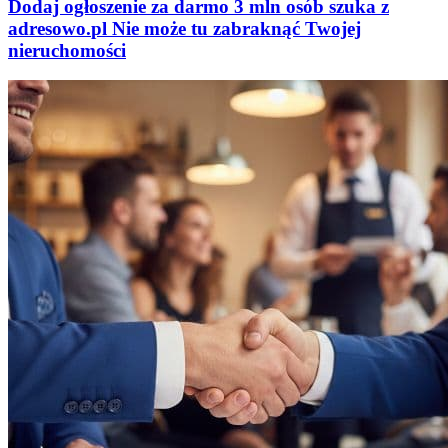
Dodaj ogłoszenie za darmo
3 mln osób szuka z
adresowo
.
pl
Nie może tu zabraknąć
Twojej
nieruchomości