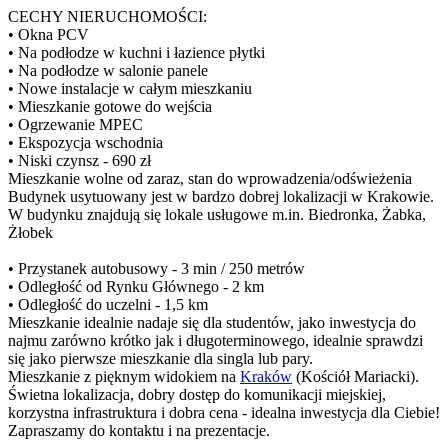
CECHY NIERUCHOMOŚCI:
• Okna PCV
• Na podłodze w kuchni i łazience płytki
• Na podłodze w salonie panele
• Nowe instalacje w całym mieszkaniu
• Mieszkanie gotowe do wejścia
• Ogrzewanie MPEC
• Ekspozycja wschodnia
• Niski czynsz - 690 zł
Mieszkanie wolne od zaraz, stan do wprowadzenia/odświeżenia
Budynek usytuowany jest w bardzo dobrej lokalizacji w Krakowie.
W budynku znajdują się lokale usługowe m.in. Biedronka, Żabka,
Żłobek
• Przystanek autobusowy - 3 min / 250 metrów
• Odległość od Rynku Głównego - 2 km
• Odległość do uczelni - 1,5 km
Mieszkanie idealnie nadaje się dla studentów, jako inwestycja do
najmu zarówno krótko jak i długoterminowego, idealnie sprawdzi
się jako pierwsze mieszkanie dla singla lub pary.
Mieszkanie z pięknym widokiem na
Kraków
(Kościół Mariacki).
Świetna lokalizacja, dobry dostęp do komunikacji miejskiej,
korzystna infrastruktura i dobra cena - idealna inwestycja dla Ciebie!
Zapraszamy do kontaktu i na prezentacje.