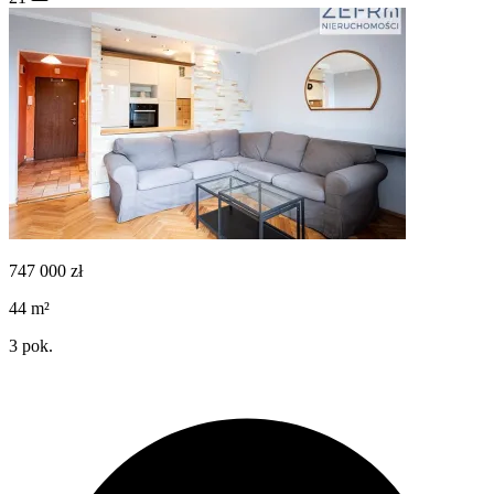
747 000
zł
44
m²
3
pok.