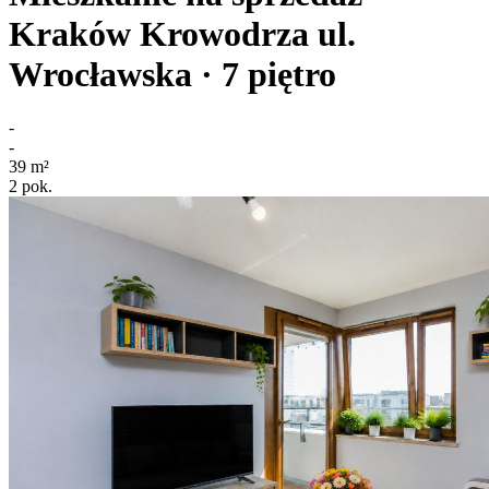
Kraków Krowodrza
ul.
Wrocławska
· 7
piętro
-
-
39
m²
2
pok.