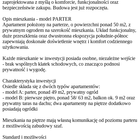
zaprojektowana z myślą o komforcie, funkcjonalności oraz
bezpieczeństwie zakupu. Budowa jest już rozpoczęta.
Opis mieszkania - model PARTER
Apartament położony na parterze, o powierzchni ponad 50 m2, z
prywatnym ogrodem na szerokość mieszkania. Układ funkcjonalny,
duże przeszklenia oraz dwustronna ekspozycja południe-północ
zapewniają doskonałe doświetlenie wnętrz i komfort codziennego
użytkowania.
Każde mieszkanie w inwestycji posiada osobne, niezależne wejście
- brak wspólnych klatek schodowych, co znacząco podnosi
prywatność i wygodę.
Charakterystyka inwestycji
Osiedle składa się z dwóch typów apartamentów:
- model A: parter, ponad 49 m2, prywatny ogród
- model B: pierwsze piętro, ponad 58/ 63 m2, balkon ok. 9 m2 oraz
prywatny taras na dachu; dwa apartamenty na piętrze dodatkowo
posiadają ogródki
Mieszkania na piętrze mają własną komunikację od poziomu parteru
z możliwością zabudowy szaf.
Standard i możliwości