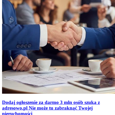
Dodaj ogłoszenie za darmo
3 mln osób szuka z
adresowo
.
pl
Nie może tu zabraknąć
Twojej
nieruchomości