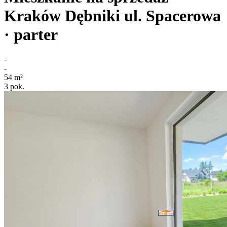
Kraków Dębniki
ul. Spacerowa
· parter
-
-
54
m²
3
pok.