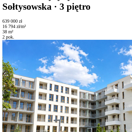
Sołtysowska
· 3
piętro
639 000
zł
16 794
zł/m²
38
m²
2
pok.