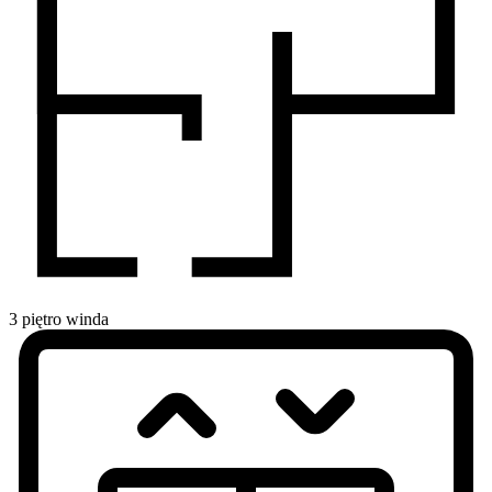
3
piętro
winda