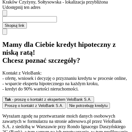
Kraków
Czyżyny,
Sołtysowska
- lokalizacja przybliżona
Udostępnij ten adres
Skopiuj link
Mamy dla Ciebie kredyt hipoteczny z
niską ratą!
Chcesz poznać szczegóły?
Kontakt z VeloBank:
- ofertę, wniosek i decyzję o przyznaniu kredytu w procesie online,
- wsparcie eksperta hipotecznego na każdym kroku,
- kredyt do 90% wartości nieruchomości.
Tak
- proszę o kontakt z ekspertem VeloBank S.A.
Proszę o kontakt z VeloBank S.A.
Nie potrzebuję kredytu
Wyrażam zgodę na przetwarzanie moich danych osobowych
zawartych w formularzu na stronie adresowo.pl przez VeloBank
S.A. z siedzibą w Warszawie przy Rondo Ignacego Daszyńskiego
2C (Bank), a tym samym na ich przetwarzanie, w tym profilowanie,