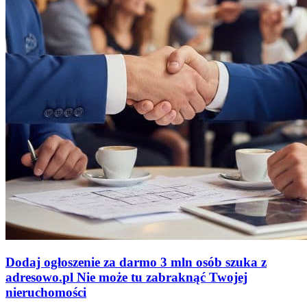
Dodaj ogłoszenie za darmo
3 mln osób szuka z
adresowo
.
pl
Nie może tu zabraknąć
Twojej
nieruchomości