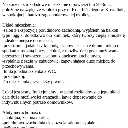
Na sprzedaż rozkładowe mieszkanie o powierzchni 59,3m2,
położone na 4.piętrze w bloku przy ul.Kotarbińskiego w Koszalinie,
w spokojnej i bardzo zagospodarowanej okolicy,
Układ mieszkania:
-salon z ekspozycją południowo-zachodnią, wyjściem na balkon
typu loggia, dodatkowo bio-kominek, który tworzy ciepłą atmosferę
i idealne miejsce do relaksu,
-przestronna jadalnia z kuchnią, stanowiąca serce domu i miejsce
spotkań z rodziną i przyjaciółmi, z możliwością przearanżowania
przestrzeni i stworzenia salonu z aneksem kuchennym,
-sypialnia z szafą w zabudowie, zapewniająca dużo miejsca do
przechowywania,
-funkcjonalna łazienka z WC,
-przedpokój.
Do mieszkania przynależy piwnica.
Lokal jest jasny, funkcjonalny i w pełni rozkładowy, a jego układ
daje duże możliwości aranżacji i łatwe dopasowanie do
indywidualnych potrzeb domowników.
Atuty nieruchomości:
-spokojna, zielona okolica,
-południowo-zachodnia ekspozycja salonu i sypialni,
-balkon typu loggia