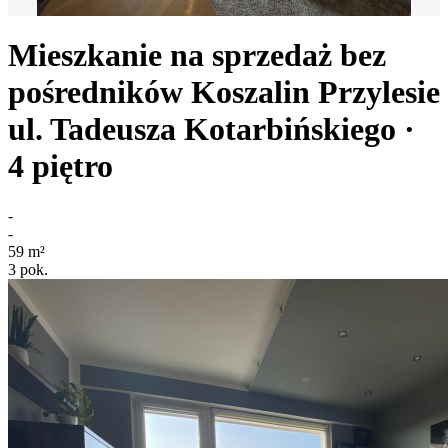
Mieszkanie na sprzedaż bez
pośredników
Koszalin Przylesie
ul. Tadeusza Kotarbińskiego
·
4
piętro
-
-
59
m²
3
pok.