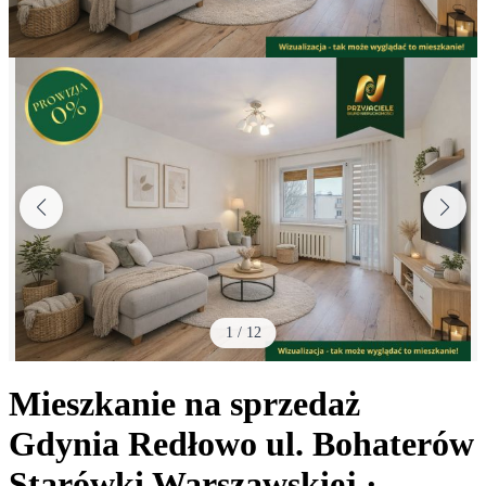
1
/
12
Mieszkanie na sprzedaż
Gdynia Redłowo
ul. Bohaterów
Starówki Warszawskiej
·