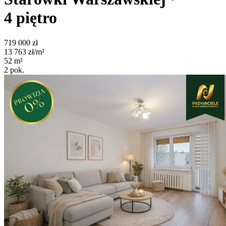
4
piętro
719 000
zł
13 763
zł/m²
52
m²
2
pok.