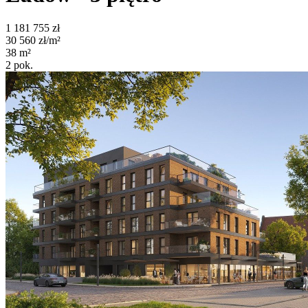
1 181 755
zł
30 560
zł/m²
38
m²
2
pok.