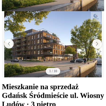
1
/
10
Mieszkanie na sprzedaż
Gdańsk Śródmieście
ul. Wiosny
Ludów
· 3
piętro