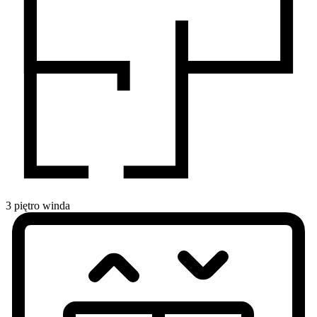
3
piętro
winda