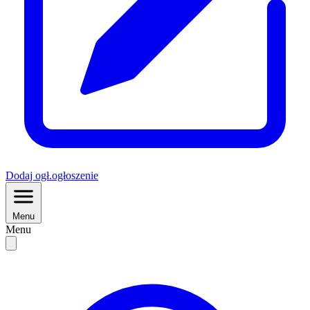
Dodaj
ogł.
ogłoszenie
Menu
Menu