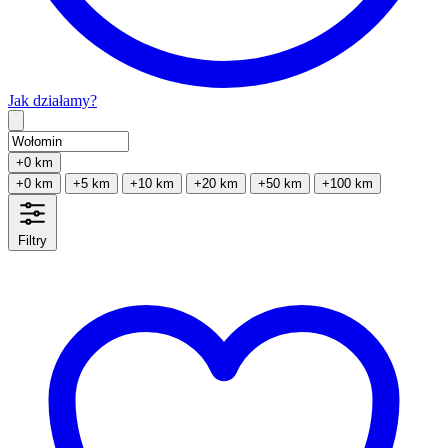
Jak działamy?
Type 2 or more characters for results.
+0 km
+0 km
+5 km
+10 km
+20 km
+50 km
+100 km
Filtry