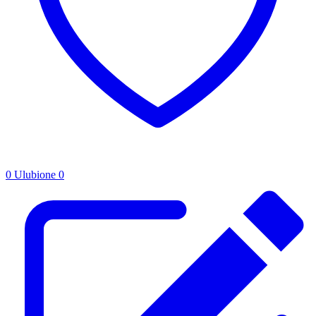
0
Ulubione
0