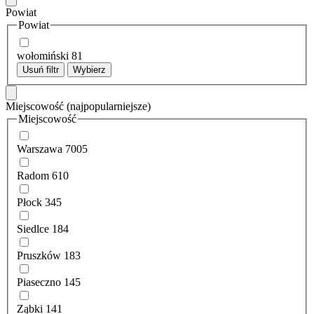
Powiat
Powiat
wołomiński
81
Usuń filtr
Wybierz
Miejscowość
(najpopularniejsze)
Miejscowość
Warszawa
7005
Radom
610
Płock
345
Siedlce
184
Pruszków
183
Piaseczno
145
Ząbki
141