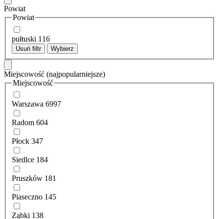
Powiat
Powiat
pułtuski
116
Usuń filtr
Wybierz
Miejscowość
(najpopularniejsze)
Miejscowość
Warszawa
6997
Radom
604
Płock
347
Siedlce
184
Pruszków
181
Piaseczno
145
Ząbki
138