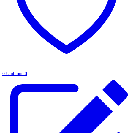
0
Ulubione
0