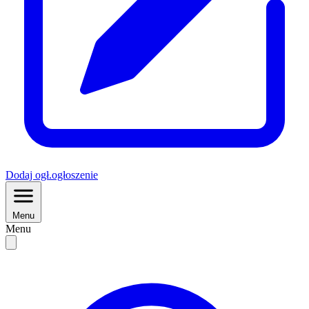
Dodaj
ogł.
ogłoszenie
Menu
Menu