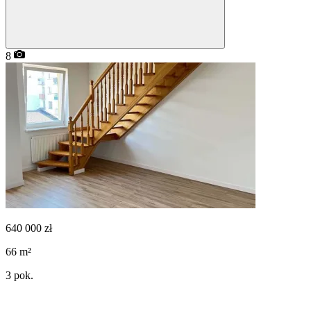
8
640 000
zł
66
m²
3
pok.