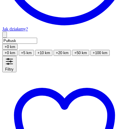
Jak działamy?
Type 2 or more characters for results.
+0 km
+0 km
+5 km
+10 km
+20 km
+50 km
+100 km
Filtry