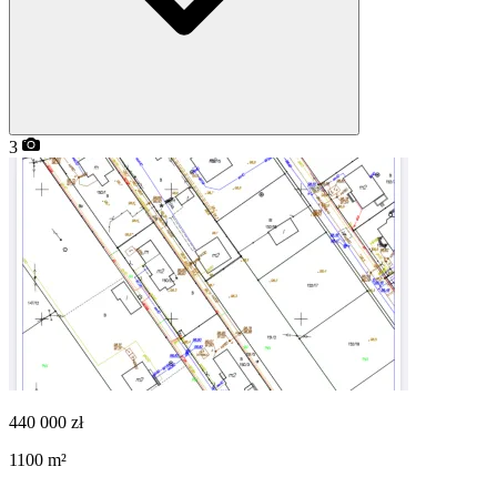
3
440 000
zł
1100
m²