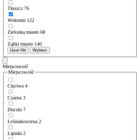
Tłuszcz
76
Wołomin
122
Zielonka miasto
68
Ząbki miasto
140
Usuń filtr
Wybierz
Miejscowość
Miejscowość
Cięciwa
4
Czarna
3
Duczki
7
Leśniakowizna
2
Lipinki
2