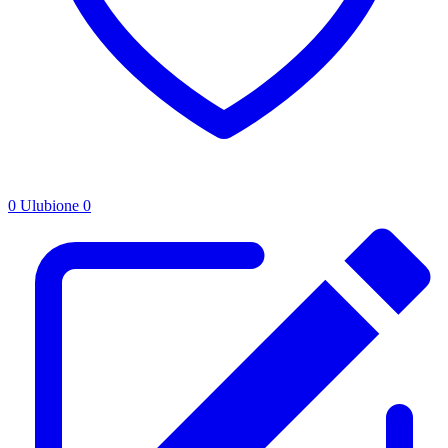
0
Ulubione
0