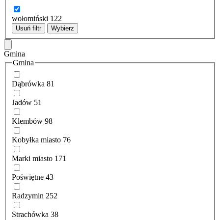
wołomiński
122
Usuń filtr
Wybierz
Gmina
Gmina
Dąbrówka
81
Jadów
51
Klembów
98
Kobyłka miasto
76
Marki miasto
171
Poświętne
43
Radzymin
252
Strachówka
38