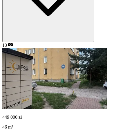
13
449 000
zł
46
m²