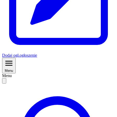
Dodaj
ogł.
ogłoszenie
Menu
Menu