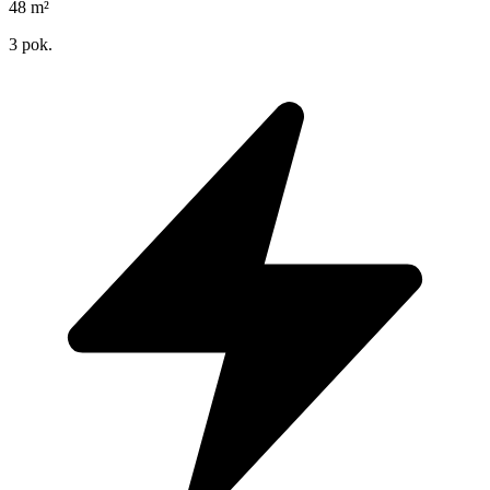
48
m²
3
pok.