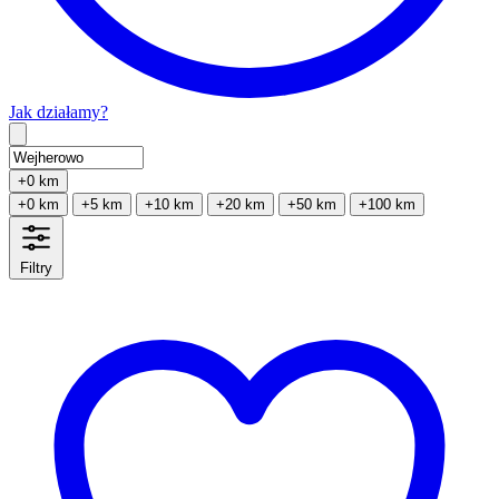
Jak działamy?
Type 2 or more characters for results.
+0 km
+0 km
+5 km
+10 km
+20 km
+50 km
+100 km
Filtry