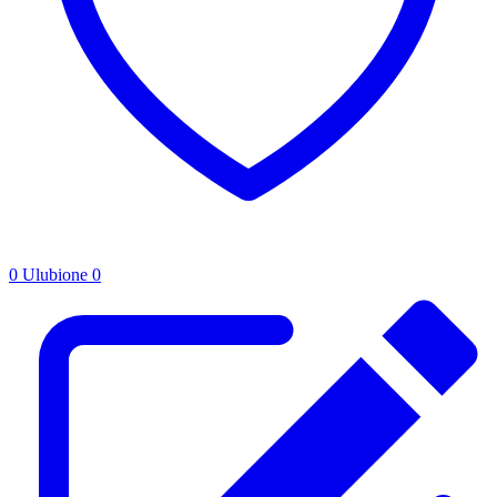
0
Ulubione
0