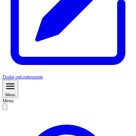
Dodaj
ogł.
ogłoszenie
Menu
Menu