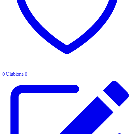
0
Ulubione
0