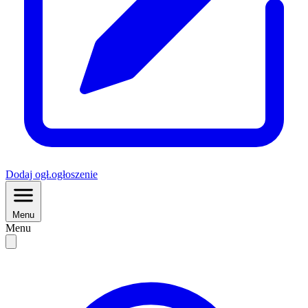
Dodaj
ogł.
ogłoszenie
Menu
Menu