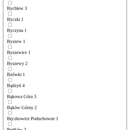
Bychlew
3
Byczki
1
Byczyna
1
Byszew
1
Byszewice
1
Byszewy
2
Bzówki
1
Bądzyń
4
Bąkowa Góra
3
Bąków Górny
2
Bęczkowice Poduchowne
1
Będków
3