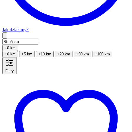
Jak działamy?
Type 2 or more characters for results.
+0 km
+0 km
+5 km
+10 km
+20 km
+50 km
+100 km
Filtry