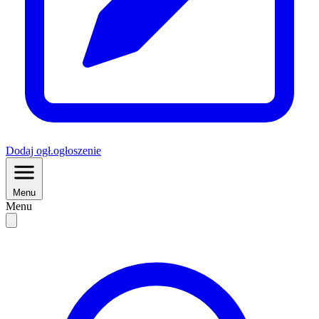
Dodaj
ogł.
ogłoszenie
Menu
Menu