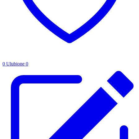
0
Ulubione
0