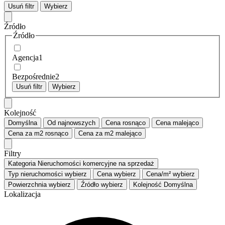
Usuń filtr
Wybierz
Źródło
Źródło
Agencja
1
Bezpośrednie
2
Usuń filtr
Wybierz
Kolejność
Domyślna
Od najnowszych
Cena
rosnąco
Cena
malejąco
Cena za m2
rosnąco
Cena za m2
malejąco
Filtry
Kategoria
Nieruchomości komercyjne na sprzedaż
Typ nieruchomości
wybierz
Cena
wybierz
Cena/m²
wybierz
Powierzchnia
wybierz
Źródło
wybierz
Kolejność
Domyślna
Lokalizacja