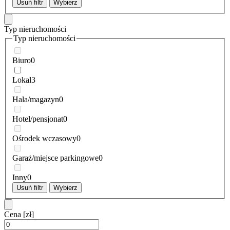
Usuń filtr
Wybierz
Typ nieruchomości
Typ nieruchomości
Biuro
0
Lokal
3
Hala/magazyn
0
Hotel/pensjonat
0
Ośrodek wczasowy
0
Garaż/miejsce parkingowe
0
Inny
0
Usuń filtr
Wybierz
Cena
[zł]