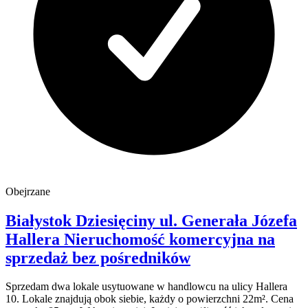
Obejrzane
Białystok Dziesięciny
ul. Generała Józefa
Hallera
Nieruchomość komercyjna na
sprzedaż
bez pośredników
Sprzedam dwa lokale usytuowane w handlowcu na ulicy Hallera
10. Lokale znajdują obok siebie, każdy o powierzchni 22m². Cena