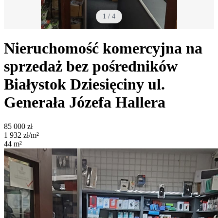
1
/
4
Nieruchomość komercyjna na
sprzedaż bez pośredników
Białystok Dziesięciny
ul.
Generała Józefa Hallera
85 000
zł
1 932
zł/m²
44
m²