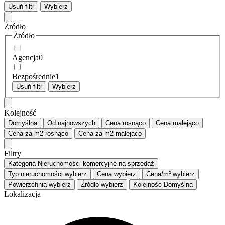
Usuń filtr
Wybierz
Źródło
Źródło
Agencja
0
Bezpośrednie
1
Usuń filtr
Wybierz
Kolejność
Domyślna
Od najnowszych
Cena
rosnąco
Cena
malejąco
Cena za m2
rosnąco
Cena za m2
malejąco
Filtry
Kategoria
Nieruchomości komercyjne na sprzedaż
Typ nieruchomości
wybierz
Cena
wybierz
Cena/m²
wybierz
Powierzchnia
wybierz
Źródło
wybierz
Kolejność
Domyślna
Lokalizacja