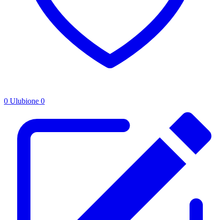
0
Ulubione
0