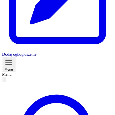
Dodaj
ogł.
ogłoszenie
Menu
Menu