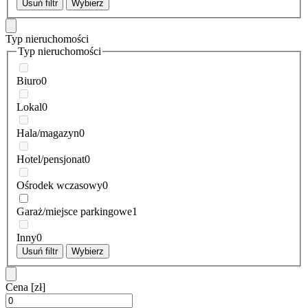
Usuń filtr
Wybierz
Typ nieruchomości
Typ nieruchomości
Biuro
0
Lokal
0
Hala/magazyn
0
Hotel/pensjonat
0
Ośrodek wczasowy
0
Garaż/miejsce parkingowe
1
Inny
0
Usuń filtr
Wybierz
Cena
[zł]