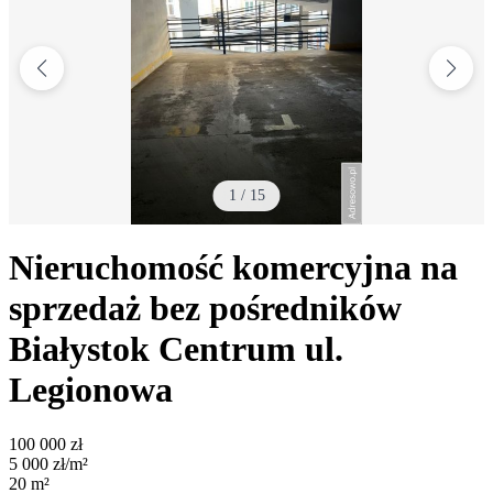
1
/
15
Nieruchomość komercyjna na
sprzedaż bez pośredników
Białystok Centrum
ul.
Legionowa
100 000
zł
5 000
zł/m²
20
m²