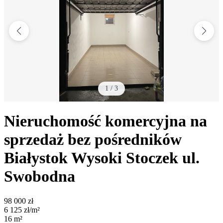
1
/
3
Nieruchomość komercyjna na
sprzedaż bez pośredników
Białystok Wysoki Stoczek
ul.
Swobodna
98 000
zł
6 125
zł/m²
16
m²