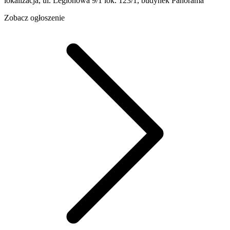
lokalizacja, ul. Legionowa 9/1 lok. 123/1, budynek Panorama
Zobacz ogłoszenie