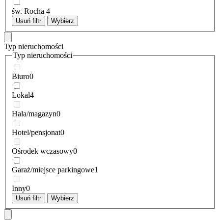
św. Rocha
4
Usuń filtr
Wybierz
Typ nieruchomości
Typ nieruchomości
Biuro
0
Lokal
4
Hala/magazyn
0
Hotel/pensjonat
0
Ośrodek wczasowy
0
Garaż/miejsce parkingowe
1
Inny
0
Usuń filtr
Wybierz