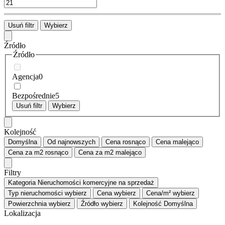
Usuń filtr
Wybierz
Źródło
Źródło
Agencja
0
Bezpośrednie
5
Usuń filtr
Wybierz
Kolejność
Domyślna
Od najnowszych
Cena
rosnąco
Cena
malejąco
Cena za m2
rosnąco
Cena za m2
malejąco
Filtry
Kategoria
Nieruchomości komercyjne na sprzedaż
Typ nieruchomości
wybierz
Cena
wybierz
Cena/m²
wybierz
Powierzchnia
wybierz
Źródło
wybierz
Kolejność
Domyślna
Lokalizacja