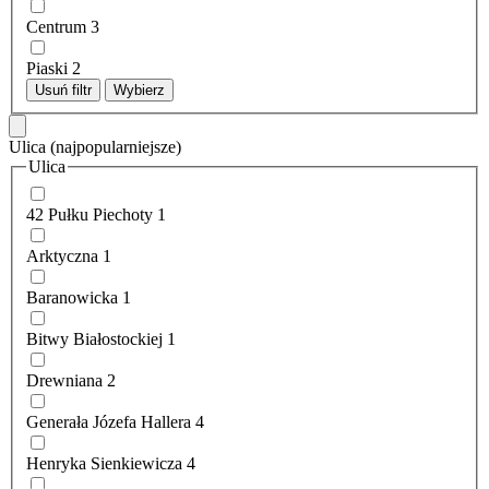
Centrum
3
Piaski
2
Usuń filtr
Wybierz
Ulica
(najpopularniejsze)
Ulica
42 Pułku Piechoty
1
Arktyczna
1
Baranowicka
1
Bitwy Białostockiej
1
Drewniana
2
Generała Józefa Hallera
4
Henryka Sienkiewicza
4