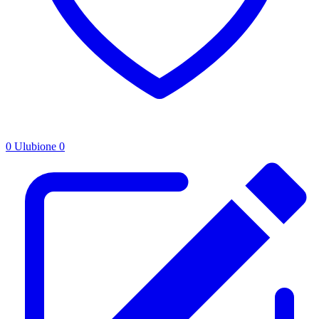
0
Ulubione
0