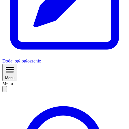
Dodaj
ogł.
ogłoszenie
Menu
Menu