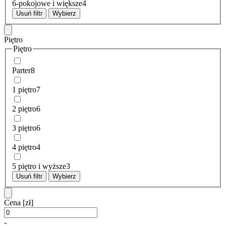
6-pokojowe i większe
4
Usuń filtr
Wybierz
Piętro
Piętro
Parter
8
1 piętro
7
2 piętro
6
3 piętro
6
4 piętro
4
5 piętro i wyższe
3
Usuń filtr
Wybierz
Cena
[zł]
-