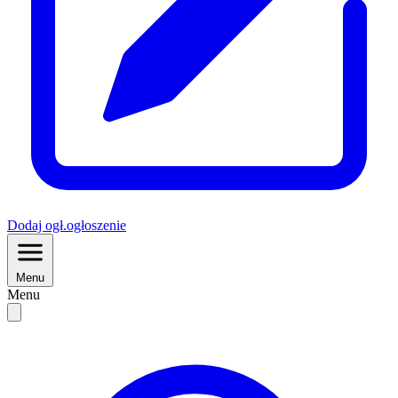
Dodaj
ogł.
ogłoszenie
Menu
Menu