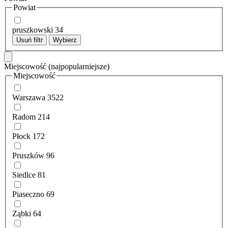
Powiat
pruszkowski
34
Usuń filtr
Wybierz
Miejscowość
(najpopularniejsze)
Miejscowość
Warszawa
3522
Radom
214
Płock
172
Pruszków
96
Siedlce
81
Piaseczno
69
Ząbki
64