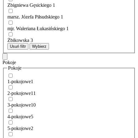
Zbigniewa Gęsickiego
1
marsz. Józefa Piłsudskiego
1
mjr. Waleriana Łukasińskiego
1
Żbikowska
3
Usuń filtr
Wybierz
Pokoje
Pokoje
1-pokojowe
1
2-pokojowe
11
3-pokojowe
10
4-pokojowe
5
5-pokojowe
2