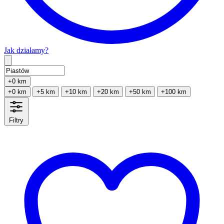
Jak działamy?
Type 2 or more characters for results.
+0 km
+0 km
+5 km
+10 km
+20 km
+50 km
+100 km
Filtry