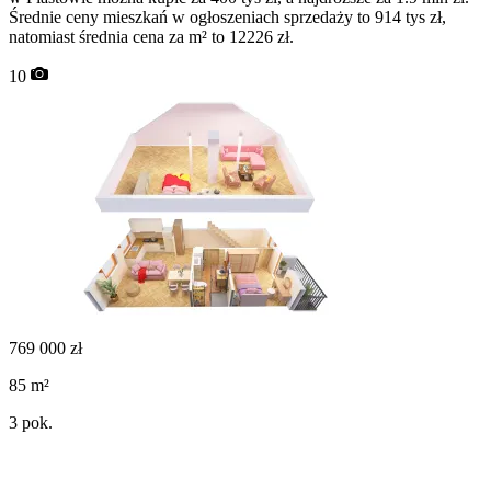
Średnie ceny mieszkań w ogłoszeniach sprzedaży to 914 tys zł,
natomiast średnia cena za m² to 12226 zł.
10
769 000
zł
85
m²
3
pok.