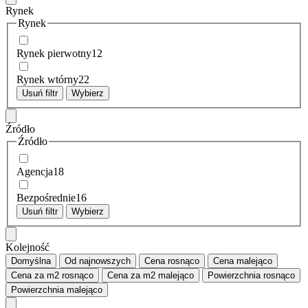
Rynek
Rynek
Rynek pierwotny
12
Rynek wtórny
22
Usuń filtr
Wybierz
Źródło
Źródło
Agencja
18
Bezpośrednie
16
Usuń filtr
Wybierz
Kolejność
Domyślna
Od najnowszych
Cena
rosnąco
Cena
malejąco
Cena za m2
rosnąco
Cena za m2
malejąco
Powierzchnia
rosnąco
Powierzchnia
malejąco