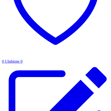
0
Ulubione
0