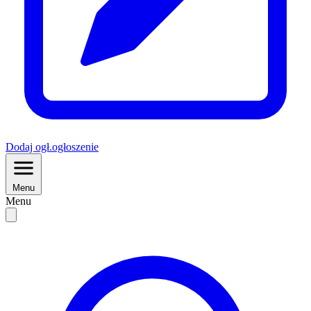
Dodaj
ogł.
ogłoszenie
Menu
Menu