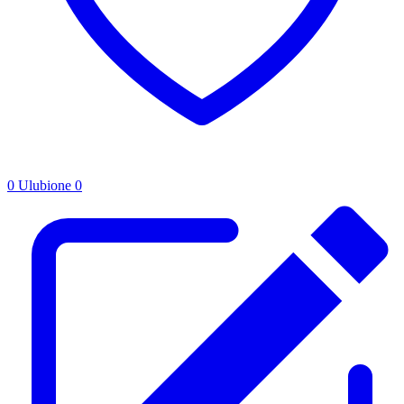
0
Ulubione
0