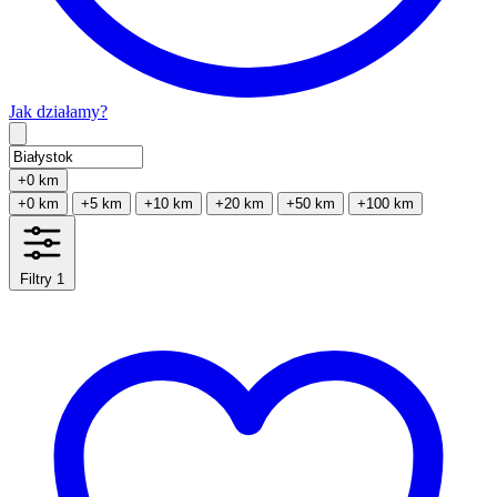
Jak działamy?
Type 2 or more characters for results.
+0 km
+0 km
+5 km
+10 km
+20 km
+50 km
+100 km
Filtry
1