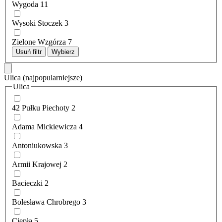
Wygoda
11
Wysoki Stoczek
3
Zielone Wzgórza
7
Usuń filtr
Wybierz
Ulica
(najpopularniejsze)
Ulica
42 Pułku Piechoty
2
Adama Mickiewicza
4
Antoniukowska
3
Armii Krajowej
2
Bacieczki
2
Bolesława Chrobrego
3
Ciepła
5