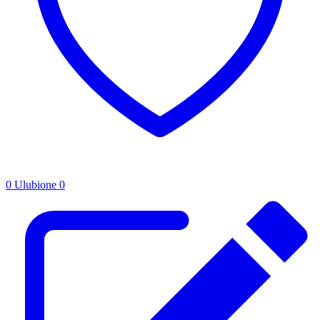
0
Ulubione
0