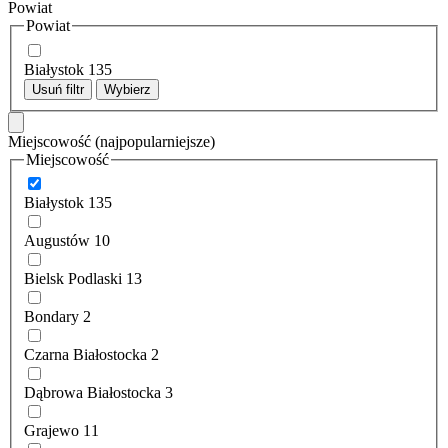
Powiat
Powiat
Białystok
135
Usuń filtr
Wybierz
Miejscowość
(najpopularniejsze)
Miejscowość
Białystok
135
Augustów
10
Bielsk Podlaski
13
Bondary
2
Czarna Białostocka
2
Dąbrowa Białostocka
3
Grajewo
11