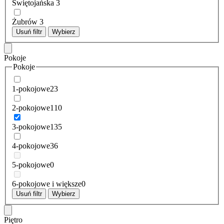
Świętojańska
3
Żubrów
3
Usuń filtr
Wybierz
Pokoje
Pokoje
1-pokojowe
23
2-pokojowe
110
3-pokojowe
135
4-pokojowe
36
5-pokojowe
0
6-pokojowe i większe
0
Usuń filtr
Wybierz
Piętro