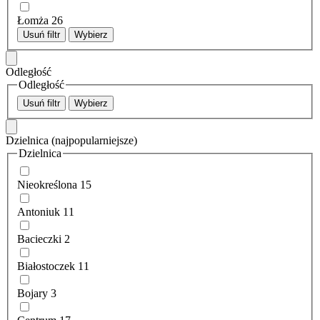
Łomża
26
Usuń filtr
Wybierz
Odległość
Odległość
Usuń filtr
Wybierz
Dzielnica
(najpopularniejsze)
Dzielnica
Nieokreślona
15
Antoniuk
11
Bacieczki
2
Białostoczek
11
Bojary
3