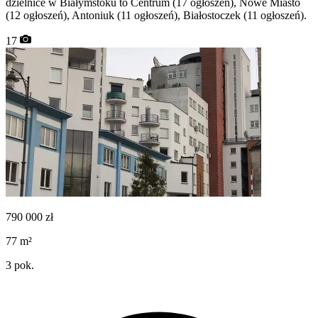
dzielnice w Białymstoku to Centrum (17 ogłoszeń), Nowe Miasto
(12 ogłoszeń), Antoniuk (11 ogłoszeń), Białostoczek (11 ogłoszeń).
17
790 000
zł
77
m²
3
pok.