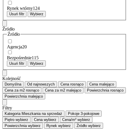
Rynek wtórny
124
Usuń filtr
Wybierz
Źródło
Źródło
Agencja
20
Bezpośrednie
115
Usuń filtr
Wybierz
Kolejność
Domyślna
Od najnowszych
Cena
rosnąco
Cena
malejąco
Cena za m2
rosnąco
Cena za m2
malejąco
Powierzchnia
rosnąco
Powierzchnia
malejąco
Filtry
Kategoria
Mieszkania na sprzedaż
Pokoje
3-pokojowe
Piętro
wybierz
Cena
wybierz
Cena/m²
wybierz
Powierzchnia
wybierz
Rynek
wybierz
Źródło
wybierz