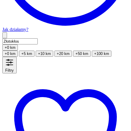
Jak działamy?
Type 2 or more characters for results.
+0 km
+0 km
+5 km
+10 km
+20 km
+50 km
+100 km
Filtry