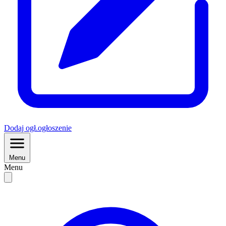
Dodaj
ogł.
ogłoszenie
Menu
Menu