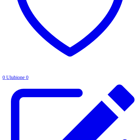
0
Ulubione
0