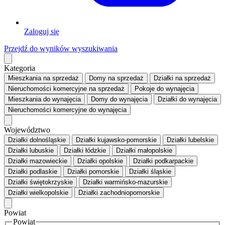
Zaloguj się
Przejdź do wyników wyszukiwania
Kategoria
Mieszkania
na sprzedaż
Domy
na sprzedaż
Działki
na sprzedaż
Nieruchomości komercyjne
na sprzedaż
Pokoje
do wynajęcia
Mieszkania
do wynajęcia
Domy
do wynajęcia
Działki
do wynajęcia
Nieruchomości komercyjne
do wynajęcia
Województwo
Działki dolnośląskie
Działki kujawsko-pomorskie
Działki lubelskie
Działki lubuskie
Działki łódzkie
Działki małopolskie
Działki mazowieckie
Działki opolskie
Działki podkarpackie
Działki podlaskie
Działki pomorskie
Działki śląskie
Działki świętokrzyskie
Działki warmińsko-mazurskie
Działki wielkopolskie
Działki zachodniopomorskie
Powiat
Powiat