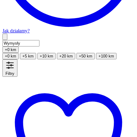
Jak działamy?
Type 2 or more characters for results.
+0 km
+0 km
+5 km
+10 km
+20 km
+50 km
+100 km
Filtry