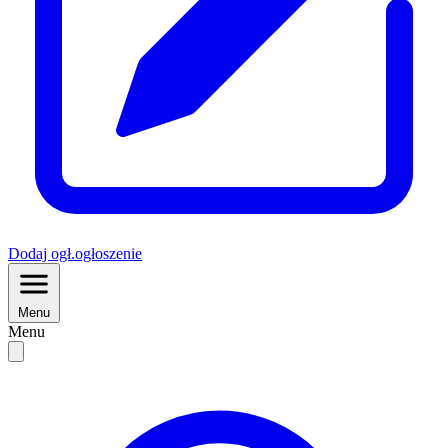
Dodaj
ogł.
ogłoszenie
Menu
Menu