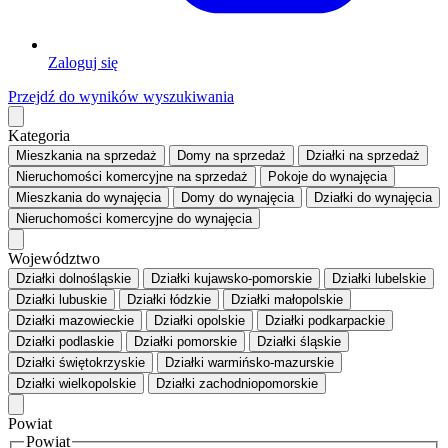
Zaloguj się
Przejdź do wyników wyszukiwania
Kategoria
Mieszkania
na sprzedaż
Domy
na sprzedaż
Działki
na sprzedaż
Nieruchomości komercyjne
na sprzedaż
Pokoje
do wynajęcia
Mieszkania
do wynajęcia
Domy
do wynajęcia
Działki
do wynajęcia
Nieruchomości komercyjne
do wynajęcia
Województwo
Działki dolnośląskie
Działki kujawsko-pomorskie
Działki lubelskie
Działki lubuskie
Działki łódzkie
Działki małopolskie
Działki mazowieckie
Działki opolskie
Działki podkarpackie
Działki podlaskie
Działki pomorskie
Działki śląskie
Działki świętokrzyskie
Działki warmińsko-mazurskie
Działki wielkopolskie
Działki zachodniopomorskie
Powiat
Powiat