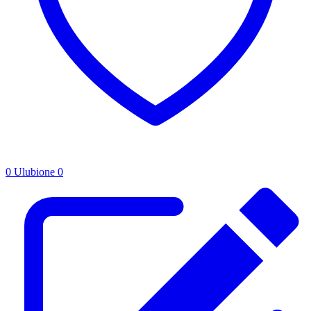
0
Ulubione
0