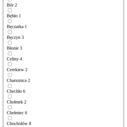
Bór
2
Bębło
1
Bęczarka
1
Bęczyn
3
Błonie
3
Celiny
4
Cerekiew
2
Charsznica
2
Chechło
6
Chełmek
2
Chełmiec
6
Chochołów
8