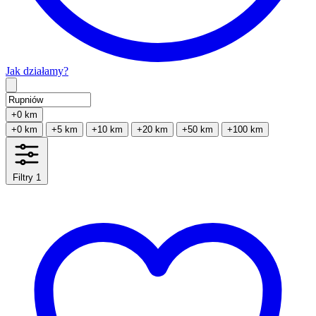
Jak działamy?
Type 2 or more characters for results.
+0 km
+0 km
+5 km
+10 km
+20 km
+50 km
+100 km
Filtry
1