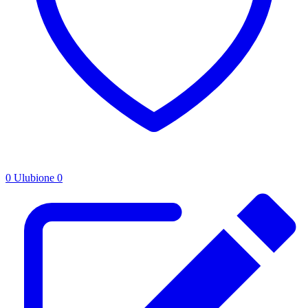
0
Ulubione
0