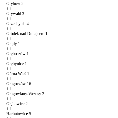
Grybów
2
Grywałd
3
Grzechynia
4
Gródek nad Dunajcem
1
Grądy
1
Gręboszów
1
Grębynice
1
Górna Wieś
1
Głogoczów
16
Głogowiany-Wrzosy
2
Głębowice
2
Harbutowice
5