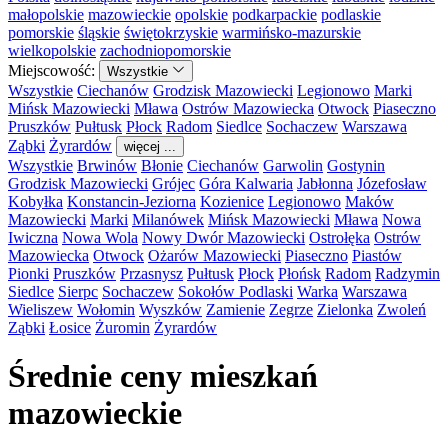
małopolskie
mazowieckie
opolskie
podkarpackie
podlaskie
pomorskie
śląskie
świętokrzyskie
warmińsko-mazurskie
wielkopolskie
zachodniopomorskie
Miejscowość:
Wszystkie
Wszystkie
Ciechanów
Grodzisk Mazowiecki
Legionowo
Marki
Mińsk Mazowiecki
Mława
Ostrów Mazowiecka
Otwock
Piaseczno
Pruszków
Pułtusk
Płock
Radom
Siedlce
Sochaczew
Warszawa
Ząbki
Żyrardów
więcej ...
Wszystkie
Brwinów
Błonie
Ciechanów
Garwolin
Gostynin
Grodzisk Mazowiecki
Grójec
Góra Kalwaria
Jabłonna
Józefosław
Kobyłka
Konstancin-Jeziorna
Kozienice
Legionowo
Maków
Mazowiecki
Marki
Milanówek
Mińsk Mazowiecki
Mława
Nowa
Iwiczna
Nowa Wola
Nowy Dwór Mazowiecki
Ostrołęka
Ostrów
Mazowiecka
Otwock
Ożarów Mazowiecki
Piaseczno
Piastów
Pionki
Pruszków
Przasnysz
Pułtusk
Płock
Płońsk
Radom
Radzymin
Siedlce
Sierpc
Sochaczew
Sokołów Podlaski
Warka
Warszawa
Wieliszew
Wołomin
Wyszków
Zamienie
Zegrze
Zielonka
Zwoleń
Ząbki
Łosice
Żuromin
Żyrardów
Średnie ceny mieszkań
mazowieckie