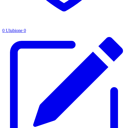
0
Ulubione
0