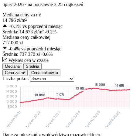
lipiec 2026 · na podstawie 3 255 ogłoszeń
Mediana ceny za m²
14 796
zł/m²
+0.1%
vs poprzedni miesiąc
Średnia:
14 673
zł/m²
-0.2%
Mediana ceny całkowitej
717 000
zł
-0.4%
vs poprzedni miesiąc
Średnia:
737 370
zł
-0.6%
Wykres cen w czasie
Mediana
Średnia
Cena za m²
Cena całkowita
Liczba pokoi:
Dane za mieszkań z województwa mazowieckiego.