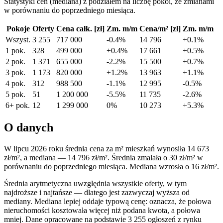
Statystyki cen (mediana) z podziałem na liczbę pokoi, ze zmianami
w porównaniu do poprzedniego miesiąca.
Pokoje
Oferty
Cena całk. [zł]
Zm. m/m
Cena/m² [zł]
Zm. m/m
Wszyst.
3 255
717 000
-0.4%
14 796
+0.1%
1 pok.
328
499 000
+0.4%
17 661
+0.5%
2 pok.
1 371
655 000
-2.2%
15 500
+0.7%
3 pok.
1 173
820 000
+1.2%
13 963
+1.1%
4 pok.
312
988 500
-1.1%
12 995
-0.5%
5 pok.
51
1 200 000
-5.5%
11 735
-2.6%
6+ pok.
12
1 299 000
0%
10 273
+5.3%
O danych
W lipcu 2026 roku średnia cena za m² mieszkań wynosiła
14 673
zł/m²
, a mediana —
14 796 zł/m²
. Średnia zmalała o 30 zł/m² w
porównaniu do poprzedniego miesiąca. Mediana wzrosła o 16 zł/m².
Średnia arytmetyczna uwzględnia wszystkie oferty, w tym
najdroższe i najtańsze — dlatego jest zazwyczaj wyższa od
mediany. Mediana lepiej oddaje typową cenę: oznacza, że połowa
nieruchomości kosztowała więcej niż podana kwota, a połowa
mniej. Dane opracowane na podstawie 3 255 ogłoszeń z rynku