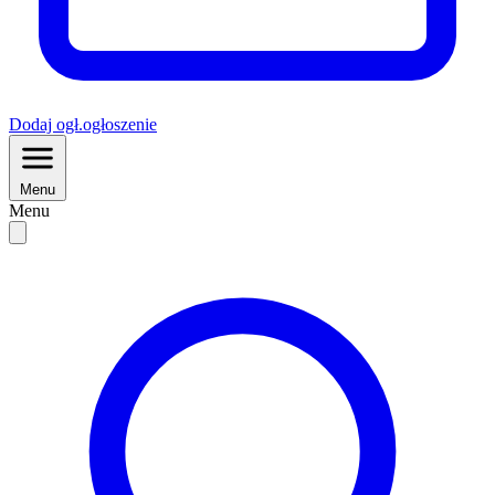
Dodaj
ogł.
ogłoszenie
Menu
Menu