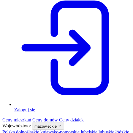
Zaloguj się
Ceny mieszkań
Ceny domów
Ceny działek
Województwo:
mazowieckie
Polska
dolnośląskie
kujawsko-pomorskie
lubelskie
lubuskie
łódzkie