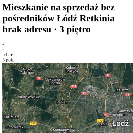
Mieszkanie na sprzedaż bez
pośredników
Łódź Retkinia
brak adresu
· 3
piętro
-
-
53
m²
3
pok.