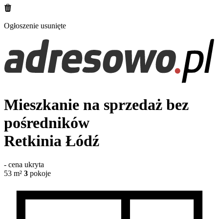
Ogłoszenie usunięte
Mieszkanie na sprzedaż bez
pośredników
Retkinia
Łódź
-
cena ukryta
53
m²
3
pokoje