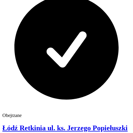
Obejrzane
Łódź Retkinia
ul. ks. Jerzego Popiełuszki