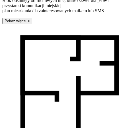
Blok odsunięty od ruchliwych ulic, blisko skwer dla psów i
przystanki komunikacji miejskiej.
plan mieszkania dla zainteresowanych mail-em lub SMS.
Pokaż więcej
>