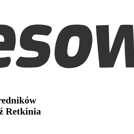
średników
ź Retkinia