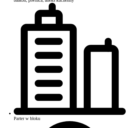
balkon, piwnica, aneks kuchenny
Parter w bloku