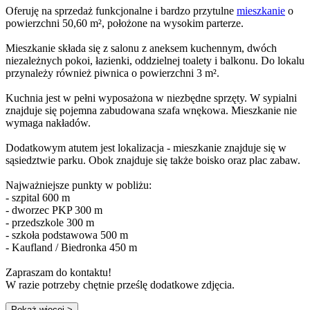
Oferuję na sprzedaż funkcjonalne i bardzo przytulne
mieszkanie
o
powierzchni 50,60 m², położone na wysokim parterze.
Mieszkanie składa się z salonu z aneksem kuchennym, dwóch
niezależnych pokoi, łazienki, oddzielnej toalety i balkonu. Do lokalu
przynależy również piwnica o powierzchni 3 m².
Kuchnia jest w pełni wyposażona w niezbędne sprzęty. W sypialni
znajduje się pojemna zabudowana szafa wnękowa. Mieszkanie nie
wymaga nakładów.
Dodatkowym atutem jest lokalizacja - mieszkanie znajduje się w
sąsiedztwie parku. Obok znajduje się także boisko oraz plac zabaw.
Najważniejsze punkty w pobliżu:
- szpital 600 m
- dworzec PKP 300 m
- przedszkole 300 m
- szkoła podstawowa 500 m
- Kaufland / Biedronka 450 m
Zapraszam do kontaktu!
W razie potrzeby chętnie prześlę dodatkowe zdjęcia.
Pokaż więcej
>