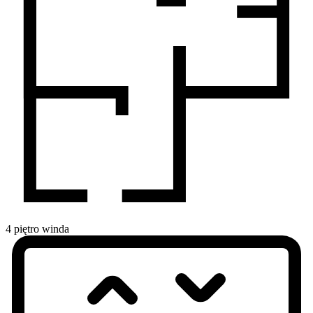
4
piętro
winda