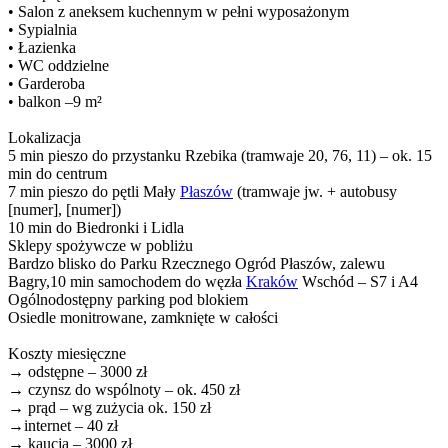
• Salon z aneksem kuchennym w pełni wyposażonym
• Sypialnia
• Łazienka
• WC oddzielne
• Garderoba
• balkon –9 m²
Lokalizacja
5 min pieszo do przystanku Rzebika (tramwaje 20, 76, 11) – ok. 15
min do centrum
7 min pieszo do pętli Mały
Płaszów
(tramwaje jw. + autobusy
[numer], [numer])
10 min do Biedronki i Lidla
Sklepy spożywcze w pobliżu
Bardzo blisko do Parku Rzecznego Ogród Płaszów, zalewu
Bagry,10 min samochodem do węzła
Kraków
Wschód – S7 i A4
Ogólnodostępny parking pod blokiem
Osiedle monitrowane, zamknięte w całości
Koszty miesięczne
→ odstępne – 3000 zł
→ czynsz do wspólnoty – ok. 450 zł
→ prąd – wg zużycia ok. 150 zł
→internet – 40 zł
→ kaucja – 3000 zł