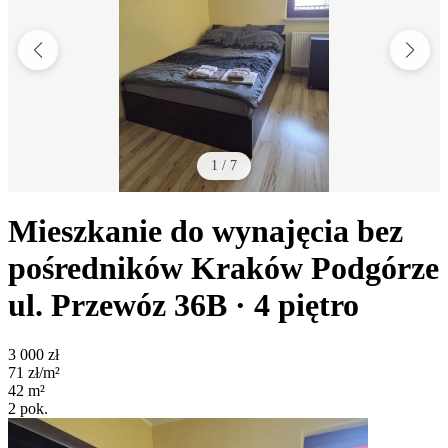
1
/
7
Mieszkanie do wynajęcia bez
pośredników
Kraków Podgórze
ul. Przewóz 36B
· 4
piętro
3 000
zł
71
zł/m²
42
m²
2
pok.