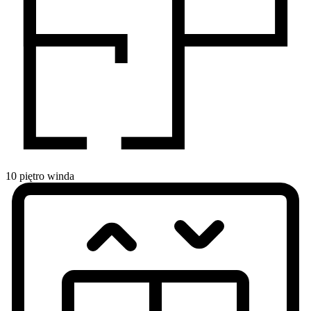
10
piętro
winda