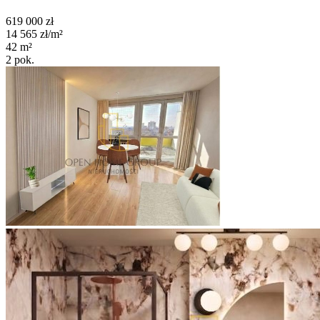
619 000
zł
14 565
zł/m²
42
m²
2
pok.