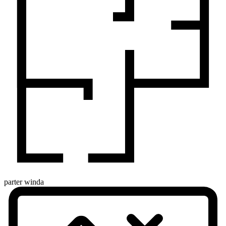
parter
winda