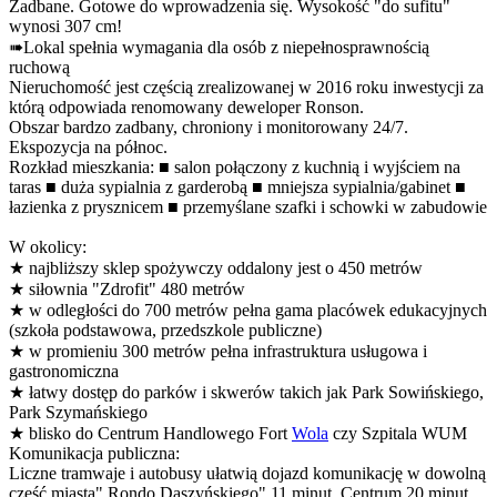
Zadbane. Gotowe do wprowadzenia się. Wysokość "do sufitu"
wynosi 307 cm!
➠Lokal spełnia wymagania dla osób z niepełnosprawnością
ruchową
Nieruchomość jest częścią zrealizowanej w 2016 roku inwestycji za
którą odpowiada renomowany deweloper Ronson.
Obszar bardzo zadbany, chroniony i monitorowany 24/7.
Ekspozycja na północ.
Rozkład mieszkania: ■ salon połączony z kuchnią i wyjściem na
taras ■ duża sypialnia z garderobą ■ mniejsza sypialnia/gabinet ■
łazienka z prysznicem ■ przemyślane szafki i schowki w zabudowie
W okolicy:
★ najbliższy sklep spożywczy oddalony jest o 450 metrów
★ siłownia "Zdrofit" 480 metrów
★ w odległości do 700 metrów pełna gama placówek edukacyjnych
(szkoła podstawowa, przedszkole publiczne)
★ w promieniu 300 metrów pełna infrastruktura usługowa i
gastronomiczna
★ łatwy dostęp do parków i skwerów takich jak Park Sowińskiego,
Park Szymańskiego
★ blisko do Centrum Handlowego Fort
Wola
czy Szpitala WUM
Komunikacja publiczna:
Liczne tramwaje i autobusy ułatwią dojazd komunikację w dowolną
część miasta" Rondo Daszyńskiego" 11 minut, Centrum 20 minut.