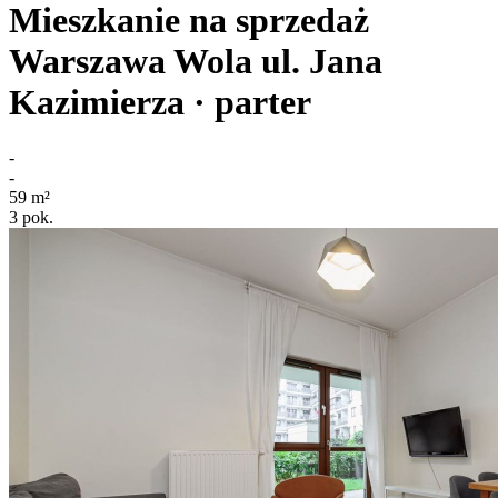
Mieszkanie na sprzedaż
Warszawa Wola
ul. Jana
Kazimierza
· parter
-
-
59
m²
3
pok.