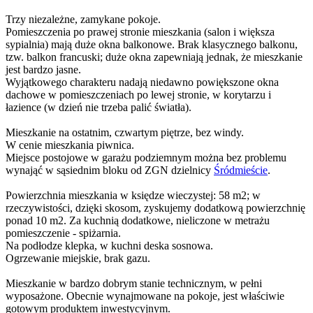
Trzy niezależne, zamykane pokoje.
Pomieszczenia po prawej stronie mieszkania (salon i większa
sypialnia) mają duże okna balkonowe. Brak klasycznego balkonu,
tzw. balkon francuski; duże okna zapewniają jednak, że mieszkanie
jest bardzo jasne.
Wyjątkowego charakteru nadają niedawno powiększone okna
dachowe w pomieszczeniach po lewej stronie, w korytarzu i
łazience (w dzień nie trzeba palić światła).
Mieszkanie na ostatnim, czwartym piętrze, bez windy.
W cenie mieszkania piwnica.
Miejsce postojowe w garażu podziemnym można bez problemu
wynająć w sąsiednim bloku od ZGN dzielnicy
Śródmieście
.
Powierzchnia mieszkania w księdze wieczystej: 58 m2; w
rzeczywistości, dzięki skosom, zyskujemy dodatkową powierzchnię
ponad 10 m2. Za kuchnią dodatkowe, nieliczone w metrażu
pomieszczenie - spiżarnia.
Na podłodze klepka, w kuchni deska sosnowa.
Ogrzewanie miejskie, brak gazu.
Mieszkanie w bardzo dobrym stanie technicznym, w pełni
wyposażone. Obecnie wynajmowane na pokoje, jest właściwie
gotowym produktem inwestycyjnym.